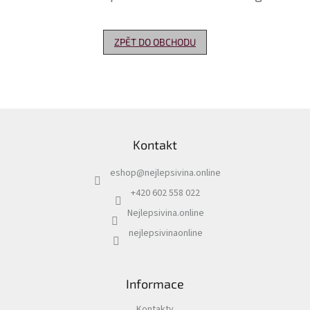
Delikatesy
k
ZPĚT DO OBCHODU
vínu
Vývrtky
Akční
nabídka
Z
á
Dárkové
Kontakt
p
poukazy
a
eshop
@
nejlepsivina.online
t
Získat
slevu
í
+420 602 558 022
Nejlepsivina.online
Blog
nejlepsivinaonline
Mladé
a
Svatomartinské
víno
Informace
Prodej
vína
Kontakty