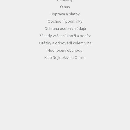
O nás
Akční
Doprava a platby
nabídka
Obchodní podmínky
Poslední
Ochrana osobních údajů
láhve
skladem
Zásady vrácení zboží a peněz
Otázky a odpovědi kolem vína
Cuvée
Hodnocení obchodu
vína
Klub Nejlepšívína Online
Klarety
Vína
podle
jakosti
Víno
podle
obsahu
cukru
Dárkové
balení