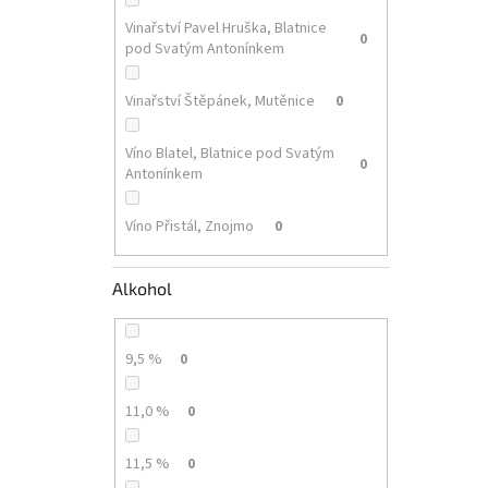
Vinařství Pavel Hruška, Blatnice
0
pod Svatým Antonínkem
Vinařství Štěpánek, Mutěnice
0
Víno Blatel, Blatnice pod Svatým
0
Antonínkem
Víno Přistál, Znojmo
0
Alkohol
9,5 %
0
11,0 %
0
11,5 %
0