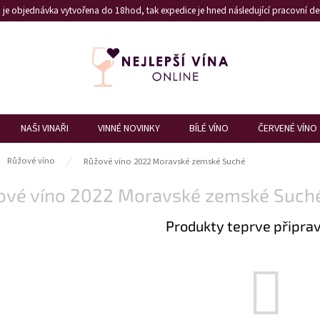
je objednávka vytvořena do 18hod, tak expedice je hned následující pracovní den
NAŠI VINAŘI
VINNÉ NOVINKY
BÍLÉ VÍNO
ČERVENÉ VÍNO
ů
Růžové víno
Růžové víno 2022 Moravské zemské Suché
ové víno 2022 Moravské zemské Such
Produkty teprve připra