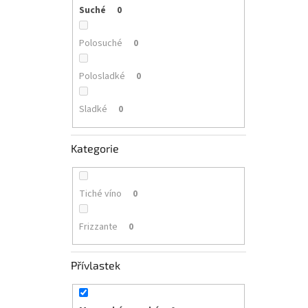
Suché
0
Polosuché
0
Polosladké
0
Sladké
0
Kategorie
Tiché víno
0
Frizzante
0
Přívlastek