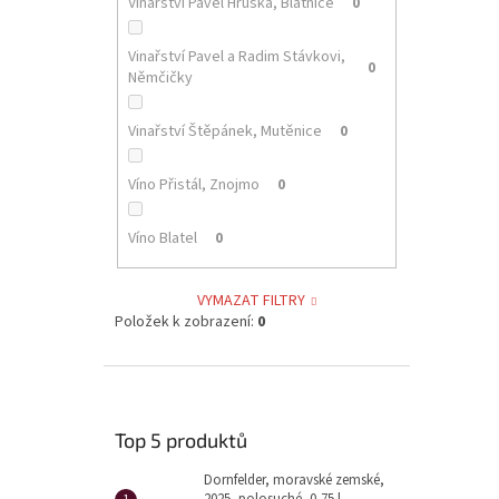
Vinařství Pavel Hruška, Blatnice
0
Vinařství Pavel a Radim Stávkovi,
0
Němčičky
Vinařství Štěpánek, Mutěnice
0
Víno Přistál, Znojmo
0
Víno Blatel
0
VYMAZAT FILTRY
Položek k zobrazení:
0
Top 5 produktů
Dornfelder, moravské zemské,
2025, polosuché, 0,75 l