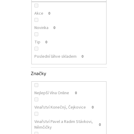
p
a
n
Akce
0
e
l
Novinka
0
Tip
0
Poslední láhve skladem
0
Značky
Nejlepší Vína Online
0
Vinařství Konečný, Čejkovice
0
Vinařství Pavel a Radim Stávkovi,
0
Němčičky