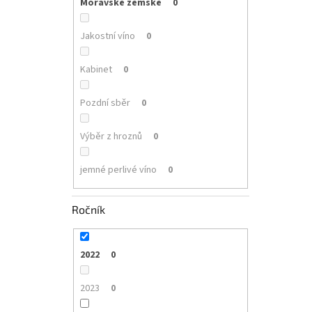
Moravské zemské
0
Jakostní víno
0
Kabinet
0
Pozdní sběr
0
Výběr z hroznů
0
jemné perlivé víno
0
Ročník
2022
0
2023
0