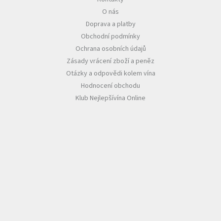
O nás
Akční
Doprava a platby
nabídka
Obchodní podmínky
Poslední
Ochrana osobních údajů
láhve
skladem
Zásady vrácení zboží a peněz
Otázky a odpovědi kolem vína
Cuvée
Hodnocení obchodu
vína
Klub Nejlepšívína Online
Klarety
Vína
podle
jakosti
Víno
podle
obsahu
cukru
Dárkové
balení