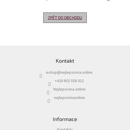
Delikatesy
k
ZPĚT DO OBCHODU
vínu
Vývrtky
Akční
nabídka
Z
á
Dárkové
Kontakt
p
poukazy
a
eshop
@
nejlepsivina.online
t
Získat
slevu
í
+420 602 558 022
Nejlepsivina.online
Blog
nejlepsivinaonline
Mladé
a
Svatomartinské
víno
Informace
Prodej
vína
Kontakty