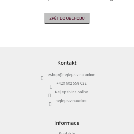
Delikatesy
k
ZPĚT DO OBCHODU
vínu
Vývrtky
Akční
nabídka
Z
á
Dárkové
Kontakt
p
poukazy
a
eshop
@
nejlepsivina.online
t
Získat
slevu
í
+420 602 558 022
Nejlepsivina.online
Blog
nejlepsivinaonline
Mladé
a
Svatomartinské
víno
Informace
Prodej
vína
Kontakty