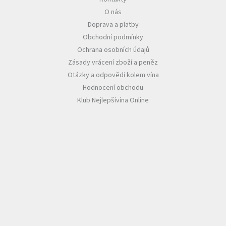
O nás
Akční
Doprava a platby
nabídka
Obchodní podmínky
Poslední
Ochrana osobních údajů
láhve
skladem
Zásady vrácení zboží a peněz
Otázky a odpovědi kolem vína
Cuvée
Hodnocení obchodu
vína
Klub Nejlepšívína Online
Klarety
Vína
podle
jakosti
Víno
podle
obsahu
cukru
Dárkové
balení