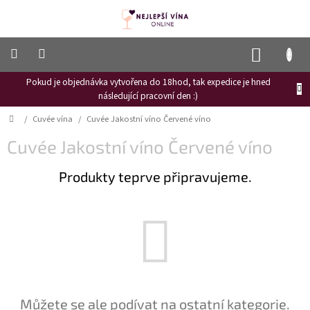
Přejít
na
obsah
NÁKUP
KOŠÍK
Pokud je objednávka vytvořena do 18hod, tak expedice je hned
Frizzante
následující pracovní den :)
Růžové
Domů
/
Cuvée vína
/
Cuvée Jakostní víno Červené víno
víno
Cuvée Jakostní víno Červené víno
Hroznový
mošt
Produkty teprve připravujeme.
Naši
vinaři
Vinné
novinky
Bílé
víno
Červené
Můžete se ale podívat na ostatní kategorie.
víno