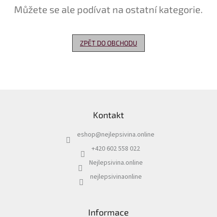
Můžete se ale podívat na ostatní kategorie.
Delikatesy
k
vínu
ZPĚT DO OBCHODU
Vývrtky
Akční
nabídka
Z
Dárkové
á
poukazy
Kontakt
p
Získat
a
slevu
eshop
@
nejlepsivina.online
t
í
+420 602 558 022
Blog
Nejlepsivina.online
Mladé
a
nejlepsivinaonline
Svatomartinské
víno
Prodej
Informace
vína