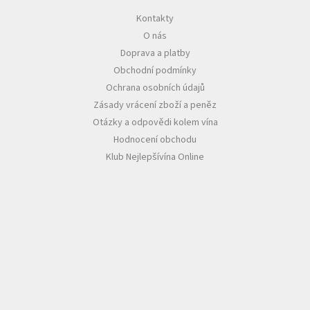
Kontakty
Akční
O nás
nabídka
Doprava a platby
Poslední
Obchodní podmínky
láhve
skladem
Ochrana osobních údajů
Zásady vrácení zboží a peněz
Cuvée
vína
Otázky a odpovědi kolem vína
Hodnocení obchodu
Klarety
Klub Nejlepšívína Online
Vína
podle
jakosti
Víno
podle
obsahu
cukru
Dárkové
balení