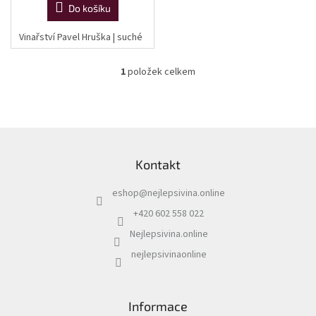
Do košíku
Vinařství Pavel Hruška | suché
1
položek celkem
O
v
l
á
d
Z
a
á
c
Kontakt
p
í
a
p
eshop
@
nejlepsivina.online
t
r
í
v
+420 602 558 022
k
Nejlepsivina.online
y
v
nejlepsivinaonline
ý
p
i
s
Informace