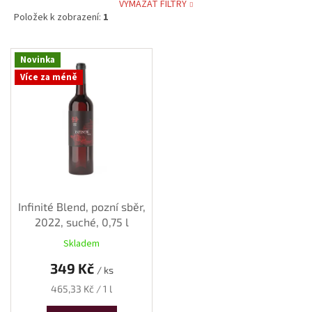
VYMAZAT FILTRY
Položek k zobrazení:
1
V
Novinka
ý
Více za méně
p
i
s
p
r
o
d
u
k
Infinité Blend, pozní sběr,
t
2022, suché, 0,75 l
ů
Skladem
349 Kč
/ ks
Měrná
465,33 Kč / 1 l
cena: