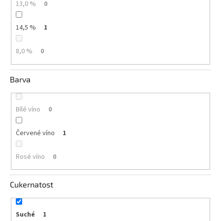
13,0 %
0
vína
Delikatesy
14,5 %
1
k
vínu
8,0 %
0
Vývrtky
Barva
BiB
-
větší
objem
Bílé víno
0
Červené víno
Ostatní
1
vína
Rosé víno
0
Značky
Cukernatost
Přihlášení
Suché
1