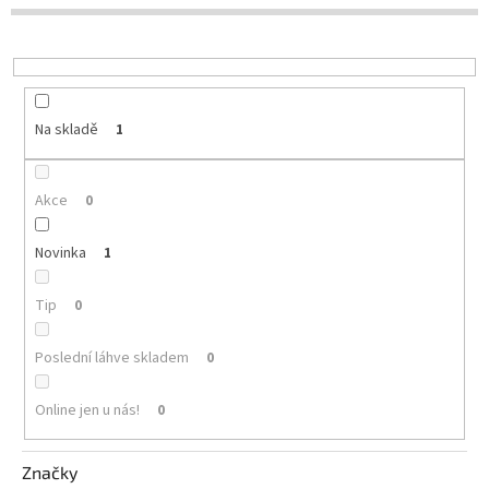
d
u
Delikatesy
k
k
t
vínu
ů
Vývrtky
Na skladě
1
Akční
nabídka
Akce
0
Dárkové
poukazy
Novinka
1
Získat
slevu
Tip
0
Blog
Poslední láhve skladem
0
Mladé
a
Online jen u nás!
0
Svatomartinské
víno
Prodej
Značky
vína