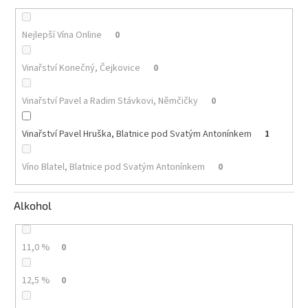
Akční
Nejlepší Vína Online
0
nabídka
Poslední
Vinařství Konečný, Čejkovice
0
láhve
skladem
Vinařství Pavel a Radim Stávkovi, Němčičky
0
Cuvée
vína
Vinařství Pavel Hruška, Blatnice pod Svatým Antonínkem
1
Klarety
Víno Blatel, Blatnice pod Svatým Antonínkem
0
Vína
podle
jakosti
Alkohol
Víno
podle
11,0 %
0
obsahu
cukru
12,5 %
0
Dárkové
balení