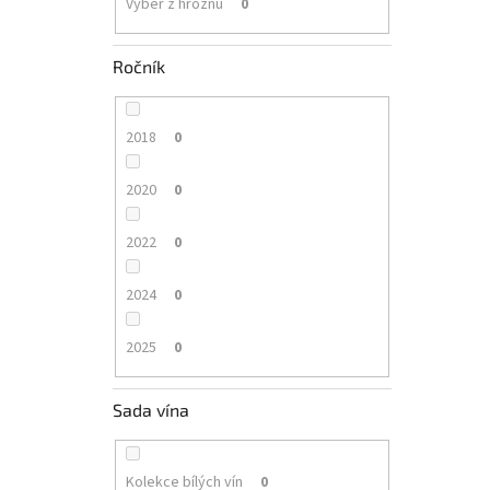
Výběr z hroznů
0
Ročník
2018
0
2020
0
2022
0
2024
0
2025
0
Sada vína
Kolekce bílých vín
0