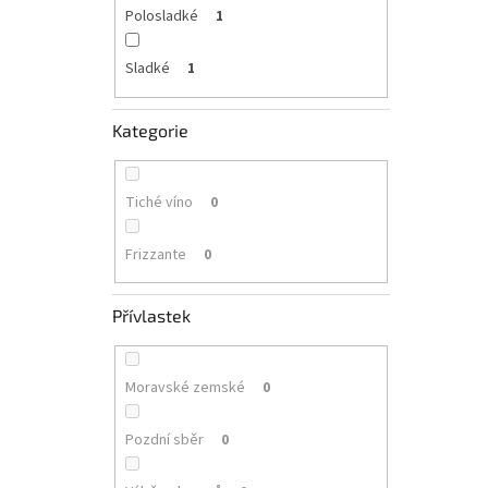
Polosladké
1
Sladké
1
Kategorie
Tiché víno
0
Frizzante
0
Přívlastek
Moravské zemské
0
Pozdní sběr
0