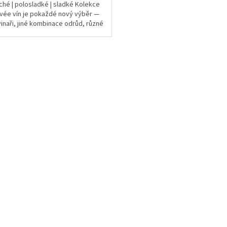
ché | polosladké | sladké Kolekce
vée vín je pokaždé nový výběr —
 vinaři, jiné kombinace odrůd, různé
cukernatosti. Cuvée je...
O
v
l
á
d
a
c
í
p
r
v
k
y
v
ý
p
i
s