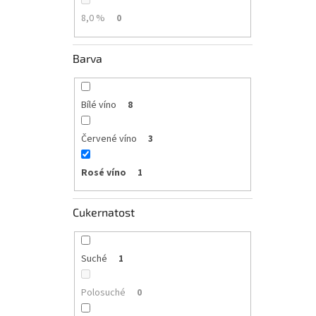
8,0 %
0
Barva
Bílé víno
8
Červené víno
3
Rosé víno
1
Cukernatost
Suché
1
Polosuché
0