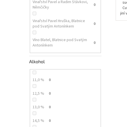
Vinařství Pavel a Radim Stávkovi,
su
0
Němčičky
Cu
jiní
Vinařství Pavel Hruška, Blatnice
0
pod Svatým Antonínkem
Víno Blatel, Blatnice pod Svatým
0
Antonínkem
Alkohol
11,0 %
0
12,5 %
0
13,0 %
0
14,5 %
0