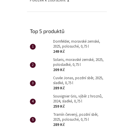
Položek k zobrazení:
1
Top 5 produktů
Dornfelder, moravské zemské,
2025, polosuché, 0,75 l
249 Kč
Solaris, moravské zemské, 2025,
polosladké, 0,75 l
209 Kč
Cuvée Jonas, pozdní sběr, 2025,
sladké, 0,75 l
289 Kč
Souvignier Gris, výběr z hroznů,
2024, sladké, 0,75 l
259 Kč
Tramín červený, pozdní sběr,
2025, polosuché, 0,75 l
289 Kč