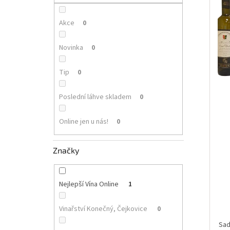
p
i
r
a
s
o
n
Akce
0
p
d
e
r
u
l
Novinka
0
o
k
d
t
Tip
0
u
ů
k
Poslední láhve skladem
0
t
ů
Online jen u nás!
0
Značky
Nejlepší Vína Online
1
Vinařství Konečný, Čejkovice
0
Sad