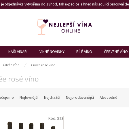
je objednávka vytvořena do 18hod, tak expedice je hned následující pracovní den
NAŠI VINAŘI
VINNÉ NOVINKY
BÍLÉ VÍNO
ČERVENÉ VÍNO
ů
Cuvée vína
Cuvée rosé víno
e rosé víno
učujeme
Nejlevnější
Nejdražší
Nejprodávanější
Abecedně
Kód:
S23