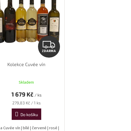
ZDARMA
ZDARMA
Kolekce Cuvée vín
Skladem
1 679 Kč
/ ks
Měrná
279,83 Kč / 1 ks
cena:
Do košíku
a Cuvée vín | bílé | červené | rosé |