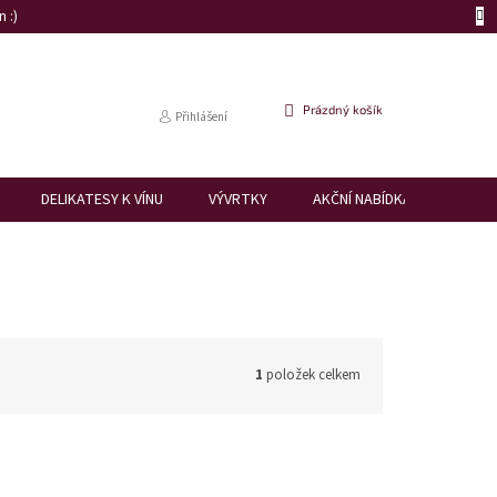
 :)
NÁKUPNÍ
Prázdný košík
Přihlášení
KOŠÍK
DELIKATESY K VÍNU
VÝVRTKY
AKČNÍ NABÍDKA
DÁRK
1
položek celkem