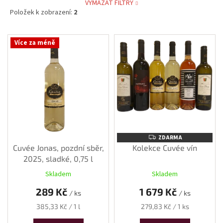
VYMAZAT FILTRY
Položek k zobrazení:
2
V
Více za méně
ý
p
i
s
p
r
o
d
u
ZDARMA
ZDARMA
k
Cuvée Jonas, pozdní sběr,
Kolekce Cuvée vín
t
2025, sladké, 0,75 l
ů
Skladem
Skladem
289 Kč
1 679 Kč
/ ks
/ ks
Měrná
Měrná
385,33 Kč / 1 l
279,83 Kč / 1 ks
cena:
cena: