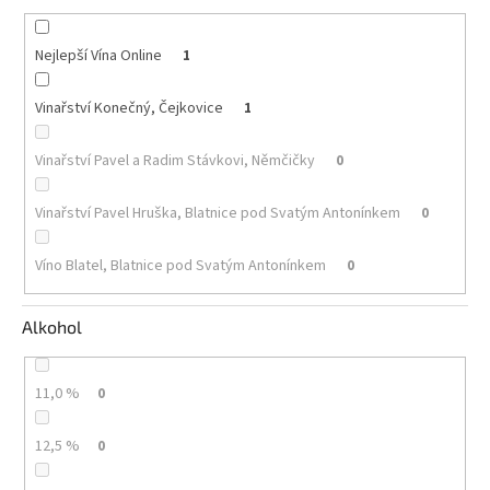
Akční
Nejlepší Vína Online
1
nabídka
Poslední
Vinařství Konečný, Čejkovice
1
láhve
skladem
Vinařství Pavel a Radim Stávkovi, Němčičky
0
Cuvée
vína
Vinařství Pavel Hruška, Blatnice pod Svatým Antonínkem
0
Klarety
Víno Blatel, Blatnice pod Svatým Antonínkem
0
Vína
podle
jakosti
Alkohol
Víno
podle
11,0 %
0
obsahu
cukru
12,5 %
0
Dárkové
balení