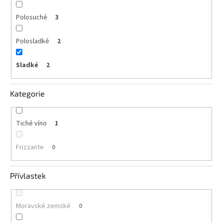
Polosuché
3
Polosladké
2
Sladké
2
Kategorie
Tiché víno
1
Frizzante
0
Přívlastek
Moravské zemské
0