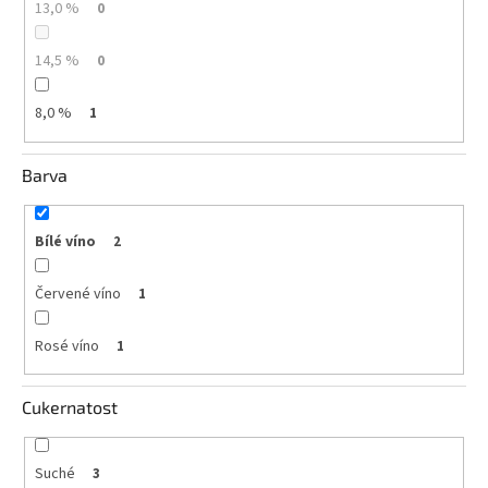
13,0 %
0
vína
Delikatesy
14,5 %
0
k
vínu
8,0 %
1
Vývrtky
Barva
BiB
-
větší
objem
Bílé víno
2
Červené víno
Ostatní
1
vína
Rosé víno
1
Značky
Cukernatost
Přihlášení
Suché
3