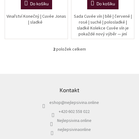
Do košíku
Do košíku
Vinařství Konečný | Cuvée Jonas
Sada Cuvée vín | bílé | červené |
| sladké
rosé | suché | polosladké |
sladké Kolekce Cuvée vín je
pokaždé nový výběr — jiní
vinaři, jiné kombinace odrůd,
různé cukernatosti. Cuvée je...
2
položek celkem
O
v
l
á
d
Z
a
á
c
Kontakt
p
í
a
p
eshop
@
nejlepsivina.online
t
r
í
v
+420 602 558 022
k
Nejlepsivina.online
y
v
nejlepsivinaonline
ý