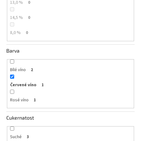
13,0 %
0
vína
Delikatesy
14,5 %
0
k
vínu
8,0 %
0
Vývrtky
Barva
BiB
-
větší
objem
Bílé víno
2
Červené víno
Ostatní
1
vína
Rosé víno
1
Značky
Cukernatost
Přihlášení
Suché
3