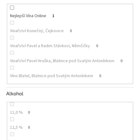
Akční
Nejlepší Vína Online
1
nabídka
Poslední
Vinařství Konečný, Čejkovice
0
láhve
skladem
Vinařství Pavel a Radim Stávkovi, Němčičky
0
Cuvée
vína
Vinařství Pavel Hruška, Blatnice pod Svatým Antonínkem
0
Klarety
Víno Blatel, Blatnice pod Svatým Antonínkem
0
Vína
podle
jakosti
Alkohol
Víno
podle
11,0 %
0
obsahu
cukru
12,5 %
0
Dárkové
balení