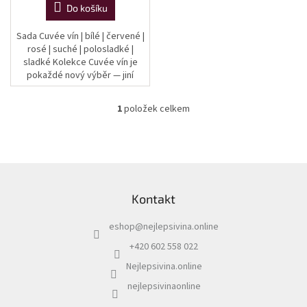
Do košíku
Sada Cuvée vín | bílé | červené |
rosé | suché | polosladké |
sladké Kolekce Cuvée vín je
pokaždé nový výběr — jiní
vinaři, jiné kombinace odrůd,
různé cukernatosti. Cuvée je...
1
položek celkem
O
v
l
á
d
Z
a
á
c
Kontakt
p
í
a
p
eshop
@
nejlepsivina.online
t
r
í
v
+420 602 558 022
k
Nejlepsivina.online
y
v
nejlepsivinaonline
ý