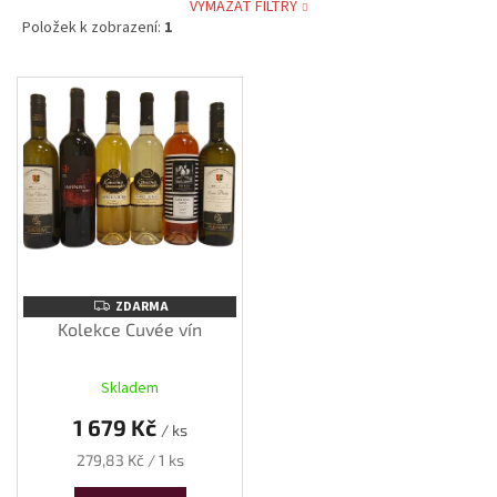
VYMAZAT FILTRY
Položek k zobrazení:
1
V
ý
p
i
s
p
r
o
d
u
ZDARMA
ZDARMA
k
Kolekce Cuvée vín
t
ů
Skladem
1 679 Kč
/ ks
Měrná
279,83 Kč / 1 ks
cena: