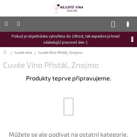
Přejít
na
obsah
NÁKUP
KOŠÍK
Pokud je objednávka vytvořena do 18hod, tak expedice je hned
Frizzante
následující pracovní den :)
Růžové
Domů
/
Cuvée vína
/
Cuvée Víno Přistál, Znojmo
víno
Cuvée Víno Přistál, Znojmo
Hroznový
mošt
Produkty teprve připravujeme.
Naši
vinaři
Vinné
novinky
Bílé
víno
Červené
Můžete se ale podívat na ostatní kategorie.
víno