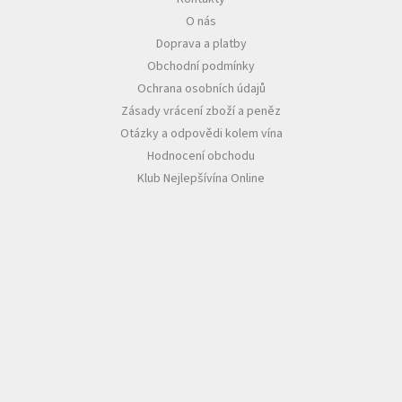
O nás
Akční
Doprava a platby
nabídka
Obchodní podmínky
Poslední
Ochrana osobních údajů
láhve
skladem
Zásady vrácení zboží a peněz
Otázky a odpovědi kolem vína
Cuvée
Hodnocení obchodu
vína
Klub Nejlepšívína Online
Klarety
Vína
podle
jakosti
Víno
podle
obsahu
cukru
Dárkové
balení