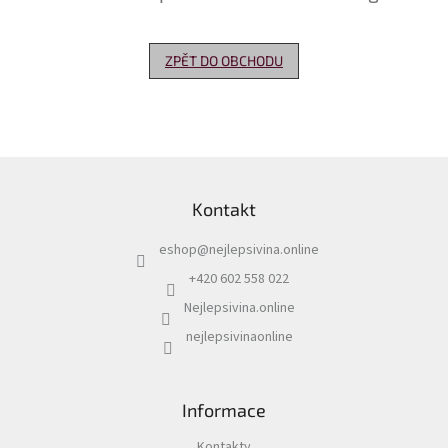
Delikatesy
k
ZPĚT DO OBCHODU
vínu
Vývrtky
Akční
nabídka
Z
á
Dárkové
Kontakt
p
poukazy
a
eshop
@
nejlepsivina.online
t
Získat
slevu
í
+420 602 558 022
Nejlepsivina.online
Blog
nejlepsivinaonline
Mladé
a
Svatomartinské
víno
Informace
Prodej
vína
Kontakty