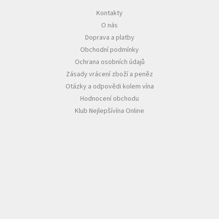
Kontakty
Akční
O nás
nabídka
Doprava a platby
Poslední
Obchodní podmínky
láhve
skladem
Ochrana osobních údajů
Zásady vrácení zboží a peněz
Cuvée
vína
Otázky a odpovědi kolem vína
Hodnocení obchodu
Klarety
Klub Nejlepšívína Online
Vína
podle
jakosti
Víno
podle
obsahu
cukru
Dárkové
balení