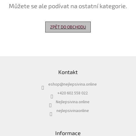
Můžete se ale podívat na ostatní kategorie.
Delikatesy
k
vínu
ZPĚT DO OBCHODU
Vývrtky
Akční
nabídka
Z
Dárkové
á
poukazy
Kontakt
p
Získat
a
slevu
eshop
@
nejlepsivina.online
t
í
+420 602 558 022
Blog
Nejlepsivina.online
Mladé
a
nejlepsivinaonline
Svatomartinské
víno
Prodej
Informace
vína