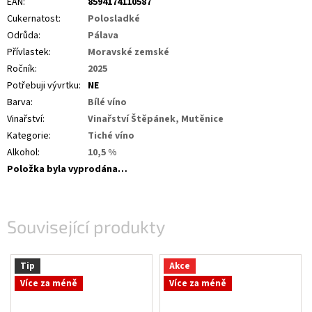
EAN
:
8594174110587
Cukernatost
:
Polosladké
Odrůda
:
Pálava
Přívlastek
:
Moravské zemské
Ročník
:
2025
Potřebuji vývrtku
:
NE
Barva
:
Bílé víno
Vinařství
:
Vinařství Štěpánek, Mutěnice
Kategorie
:
Tiché víno
Alkohol
:
10,5 %
Položka byla vyprodána…
Související produkty
Tip
Akce
Více za méně
Více za méně