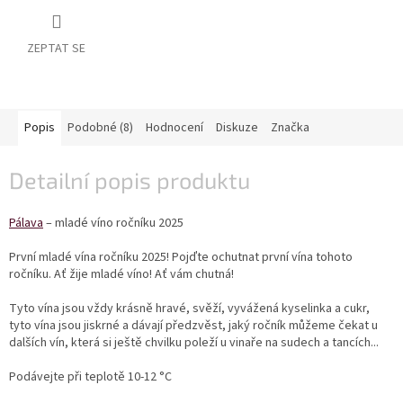
vína
Delikatesy
ZEPTAT SE
k
vínu
Vývrtky
Popis
Podobné (8)
Hodnocení
Diskuze
Značka
BiB
-
Detailní popis produktu
větší
objem
Pálava
– mladé víno ročníku 2025
Ostatní
vína
První mladé vína ročníku 2025! Pojďte ochutnat první vína tohoto
ročníku. Ať žije mladé víno! Ať vám chutná!
Značky
Tyto vína jsou vždy krásně hravé, svěží, vyvážená kyselinka a cukr,
tyto vína jsou jiskrné a dávají předzvěst, jaký ročník můžeme čekat u
dalších vín, která si ještě chvilku poleží u vinaře na sudech a tancích...
Přihlášení
Podávejte při teplotě 10-12
°
C