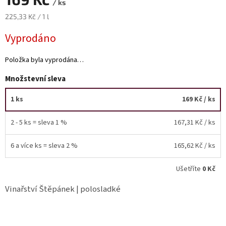
/ ks
Měrná
225,33 Kč / 1 l
Akční
cena:
nabídka
Vyprodáno
Poslední
láhve
Položka byla vyprodána…
skladem
Množstevní sleva
Cuvée
vína
1 ks
169 Kč
/ ks
Klarety
2 - 5 ks = sleva 1 %
167,31 Kč
/ ks
Vína
podle
jakosti
6 a více ks = sleva 2 %
165,62 Kč
/ ks
Ušetříte
0 Kč
Víno
podle
obsahu
Vinařství Štěpánek | polosladké
cukru
Dárkové
balení