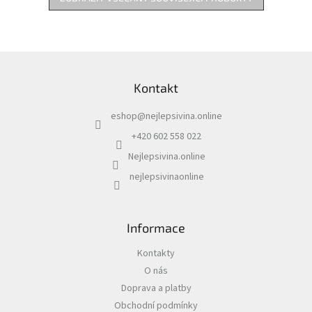
Z
á
Kontakt
p
a
eshop
@
nejlepsivina.online
t
í
+420 602 558 022
Nejlepsivina.online
nejlepsivinaonline
Informace
Kontakty
O nás
Doprava a platby
Obchodní podmínky