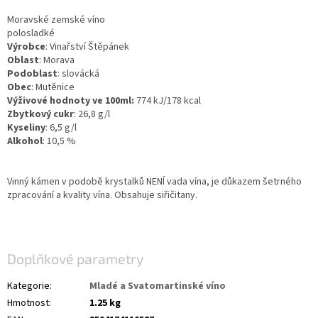
Moravské zemské víno
polosladké
Výrobce
: Vinařství Štěpánek
Oblast
: Morava
Podoblast
: slovácká
Obec
: Mutěnice
Výživové hodnoty ve 100ml:
774 kJ/178 kcal
Zbytkový cukr
: 26,8 g/l
Kyseliny
: 6,5 g/l
Alkohol
: 10,5 %
Vinný kámen v podobě krystalků NENÍ vada vína, je důkazem šetrného
zpracování a kvality vína. Obsahuje siřičitany.
Doplňkové parametry
Kategorie
:
Mladé a Svatomartinské víno
Hmotnost
:
1.25 kg