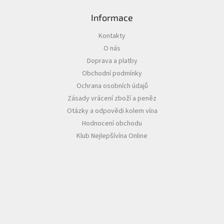
Informace
Akční
nabídka
Kontakty
Poslední
O nás
láhve
skladem
Doprava a platby
Obchodní podmínky
Cuvée
Ochrana osobních údajů
vína
Zásady vrácení zboží a peněz
Klarety
Otázky a odpovědi kolem vína
Hodnocení obchodu
Vína
podle
Klub Nejlepšívína Online
jakosti
Víno
podle
obsahu
cukru
Dárkové
balení