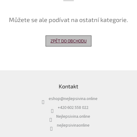
Delikatesy
k
Můžete se ale podívat na ostatní kategorie.
vínu
Vývrtky
ZPĚT DO OBCHODU
Akční
nabídka
Dárkové
poukazy
Z
Získat
á
slevu
Kontakt
p
a
Blog
eshop
@
nejlepsivina.online
t
í
Mladé
+420 602 558 022
a
Svatomartinské
Nejlepsivina.online
víno
nejlepsivinaonline
Prodej
vína