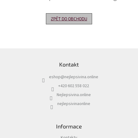
Delikatesy
k
ZPĚT DO OBCHODU
vínu
Vývrtky
Akční
nabídka
Z
á
Dárkové
Kontakt
p
poukazy
a
eshop
@
nejlepsivina.online
t
Získat
slevu
í
+420 602 558 022
Nejlepsivina.online
Blog
nejlepsivinaonline
Mladé
a
Svatomartinské
víno
Informace
Prodej
vína
Kontakty