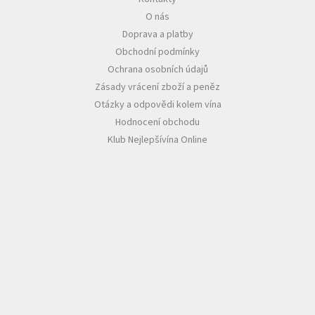
O nás
Akční
Doprava a platby
nabídka
Obchodní podmínky
Poslední
Ochrana osobních údajů
láhve
skladem
Zásady vrácení zboží a peněz
Otázky a odpovědi kolem vína
Cuvée
Hodnocení obchodu
vína
Klub Nejlepšívína Online
Klarety
Vína
podle
jakosti
Víno
podle
obsahu
cukru
Dárkové
balení