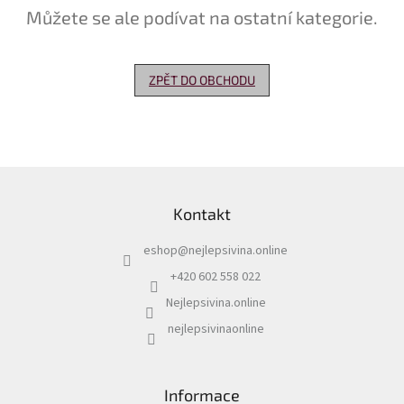
Můžete se ale podívat na ostatní kategorie.
Delikatesy
k
vínu
ZPĚT DO OBCHODU
Vývrtky
Akční
nabídka
Z
Dárkové
á
poukazy
Kontakt
p
Získat
a
slevu
eshop
@
nejlepsivina.online
t
í
+420 602 558 022
Blog
Nejlepsivina.online
Mladé
a
nejlepsivinaonline
Svatomartinské
víno
Prodej
Informace
vína