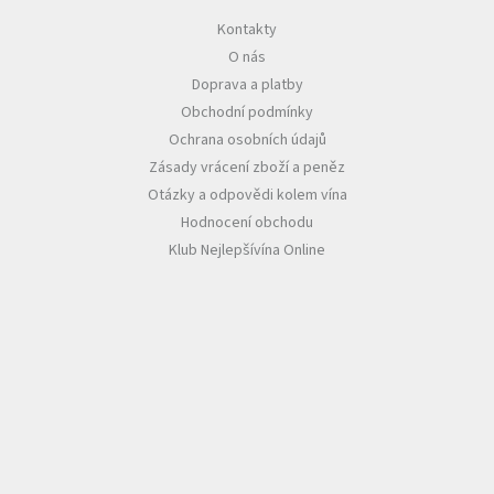
Kontakty
Akční
O nás
nabídka
Doprava a platby
Poslední
Obchodní podmínky
láhve
skladem
Ochrana osobních údajů
Zásady vrácení zboží a peněz
Cuvée
vína
Otázky a odpovědi kolem vína
Hodnocení obchodu
Klarety
Klub Nejlepšívína Online
Vína
podle
jakosti
Víno
podle
obsahu
cukru
Dárkové
balení