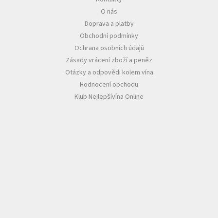
O nás
Akční
Doprava a platby
nabídka
Obchodní podmínky
Poslední
Ochrana osobních údajů
láhve
skladem
Zásady vrácení zboží a peněz
Otázky a odpovědi kolem vína
Cuvée
Hodnocení obchodu
vína
Klub Nejlepšívína Online
Klarety
Vína
podle
jakosti
Víno
podle
obsahu
cukru
Dárkové
balení