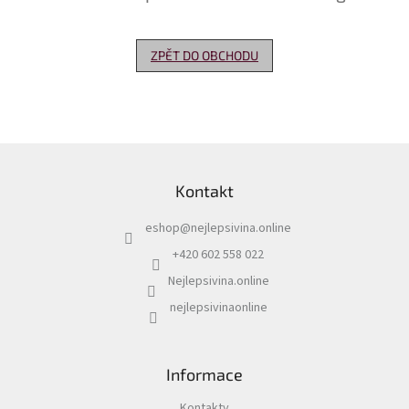
Delikatesy
k
ZPĚT DO OBCHODU
vínu
Vývrtky
Akční
nabídka
Z
á
Dárkové
Kontakt
p
poukazy
a
eshop
@
nejlepsivina.online
t
Získat
slevu
í
+420 602 558 022
Nejlepsivina.online
Blog
nejlepsivinaonline
Mladé
a
Svatomartinské
víno
Informace
Prodej
vína
Kontakty