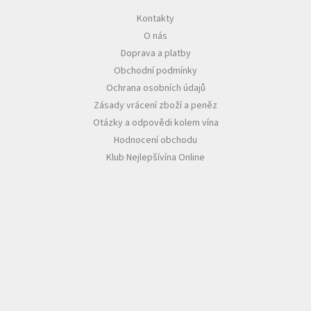
Kontakty
Akční
O nás
nabídka
Doprava a platby
Poslední
Obchodní podmínky
láhve
skladem
Ochrana osobních údajů
Zásady vrácení zboží a peněz
Cuvée
vína
Otázky a odpovědi kolem vína
Hodnocení obchodu
Klarety
Klub Nejlepšívína Online
Vína
podle
jakosti
Víno
podle
obsahu
cukru
Dárkové
balení