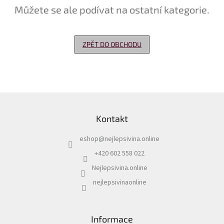
Můžete se ale podívat na ostatní kategorie.
Delikatesy
k
vínu
ZPĚT DO OBCHODU
Vývrtky
Akční
nabídka
Z
Dárkové
á
poukazy
Kontakt
p
Získat
a
slevu
eshop
@
nejlepsivina.online
t
í
+420 602 558 022
Blog
Nejlepsivina.online
Mladé
a
nejlepsivinaonline
Svatomartinské
víno
Prodej
Informace
vína