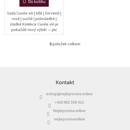
Do košíku
Sada Cuvée vín | bílé | červené |
rosé | suché | polosladké |
sladké Kolekce Cuvée vín je
pokaždé nový výběr — jiní
vinaři, jiné kombinace odrůd,
různé cukernatosti. Cuvée je...
5
položek celkem
O
v
l
á
d
Z
a
á
c
Kontakt
p
í
a
p
eshop
@
nejlepsivina.online
t
r
í
v
+420 602 558 022
k
Nejlepsivina.online
y
v
nejlepsivinaonline
ý
p