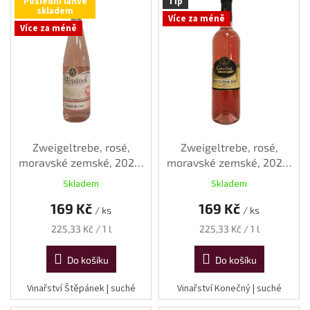
Poslední láhve
Tip
ý
skladem
Více za méně
p
Více za méně
i
s
p
r
o
d
u
k
Zweigeltrebe, rosé,
Zweigeltrebe, rosé,
t
moravské zemské, 2024,
moravské zemské, 2025,
ů
suché, 0,75 l
suché, 0,75 l
Skladem
Skladem
169 Kč
169 Kč
/ ks
/ ks
Měrná
Měrná
225,33 Kč / 1 l
225,33 Kč / 1 l
cena:
cena:
Do košíku
Do košíku
Vinařství Štěpánek | suché
Vinařství Konečný | suché