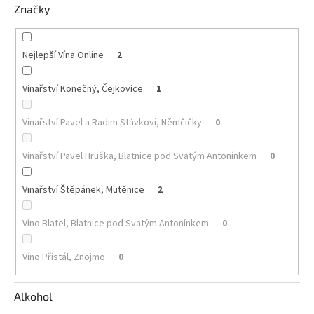
Značky
Akční
nabídka
Nejlepší Vína Online
2
Poslední
láhve
skladem
Vinařství Konečný, Čejkovice
1
Cuvée
vína
Vinařství Pavel a Radim Stávkovi, Němčičky
0
Klarety
Vinařství Pavel Hruška, Blatnice pod Svatým Antonínkem
0
Vína
podle
Vinařství Štěpánek, Mutěnice
2
jakosti
Víno Blatel, Blatnice pod Svatým Antonínkem
0
Víno
podle
obsahu
Víno Přistál, Znojmo
0
cukru
Alkohol
Dárkové
balení