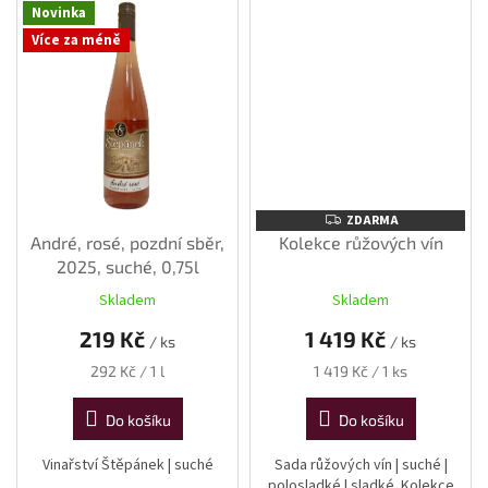
Novinka
Více za méně
ZDARMA
ZDARMA
André, rosé, pozdní sběr,
Kolekce růžových vín
2025, suché, 0,75l
Skladem
Skladem
219 Kč
1 419 Kč
/ ks
/ ks
Měrná
Měrná
292 Kč / 1 l
1 419 Kč / 1 ks
cena:
cena:
Do košíku
Do košíku
Vinařství Štěpánek | suché
Sada růžových vín | suché |
polosladké | sladké Kolekce