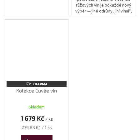
růžových vín je pokaždé nový
výběr — jiné odrůdy, jiní vinaři,
různé cukernatosti. Co zůstává
stejné, je barva:...
ZDARMA
ZDARMA
Kolekce Cuvée vín
Skladem
1 679 Kč
/ ks
Měrná
279,83 Kč / 1 ks
cena: