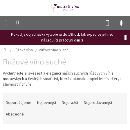
Přejít
na
obsah
NÁKUP
KOŠÍK
Pokud je objednávka vytvořena do 18hod, tak expedice je hned
Frizzante
následující pracovní den :)
Růžové
Domů
/
Růžové víno
/
Růžové víno suché
víno
Růžové víno suché
Hroznový
mošt
Vychutnejte si svěžest a eleganci našich suchých růžových vín z
moravských a českých vinařství, která dokonale doplní letní večery i
Naši
vinaři
slavnostní chvíle.
Vinné
Ř
novinky
a
Doporučujeme
Nejlevnější
Nejdražší
Nejprodávanější
z
Bílé
e
Abecedně
víno
n
Červené
í
víno