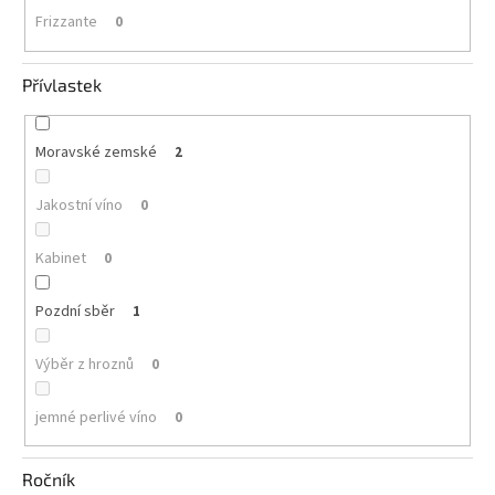
Frizzante
0
Přívlastek
Moravské zemské
2
Jakostní víno
0
Kabinet
0
Pozdní sběr
1
Výběr z hroznů
0
jemné perlivé víno
0
Ročník