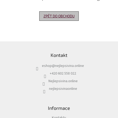
Delikatesy
k
ZPĚT DO OBCHODU
vínu
Vývrtky
Akční
nabídka
Z
á
Dárkové
Kontakt
p
poukazy
a
eshop
@
nejlepsivina.online
t
Získat
slevu
í
+420 602 558 022
Nejlepsivina.online
Blog
nejlepsivinaonline
Mladé
a
Svatomartinské
víno
Informace
Prodej
vína
Kontakty