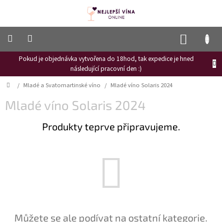
Přejít
na
obsah
NÁKUP
KOŠÍK
Pokud je objednávka vytvořena do 18hod, tak expedice je hned
Frizzante
následující pracovní den :)
Růžové
Domů
/
Mladé a Svatomartinské víno
/
Mladé víno Solaris 2024
víno
Mladé víno Solaris 2024
Hroznový
mošt
Produkty teprve připravujeme.
Naši
vinaři
Vinné
novinky
Bílé
víno
Červené
Můžete se ale podívat na ostatní kategorie.
víno