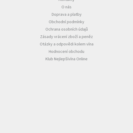
O nás
Akční
Doprava a platby
nabídka
Obchodní podmínky
Poslední
Ochrana osobních údajů
láhve
skladem
Zásady vrácení zboží a peněz
Otázky a odpovědi kolem vína
Cuvée
Hodnocení obchodu
vína
Klub Nejlepšívína Online
Klarety
Vína
podle
jakosti
Víno
podle
obsahu
cukru
Dárkové
balení