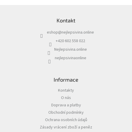
Z
á
Kontakt
p
a
eshop
@
nejlepsivina.online
t
í
+420 602 558 022
Nejlepsivina.online
nejlepsivinaonline
Informace
Kontakty
O nás
Doprava a platby
Obchodní podmínky
Ochrana osobních údajů
Zásady vrácení zboží a peněz