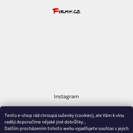
Instagram
Tento e-shop rád chroupá sušenky (cookies), ale Vám k vínu
raději doporučíme nějaké jiné dobrůtky....
Dalším procházením tohoto webu vyjadřujete souhlas s jejich