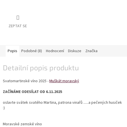
vína
Delikatesy
k
vínu
ZEPTAT SE
Vývrtky
BiB
Popis
Podobné (8)
Hodnocení
Diskuze
Značka
-
větší
objem
Detailní popis produktu
Ostatní
vína
Svatomartinské víno 2025 -
Muškát moravský
ZAČÍNÁME ODESÍLAT OD 6.11.2025
Značky
oslavte svátek svatého Martina, patrona vinařů ......a pečených husiček
:)
Přihlášení
Moravské zemské víno