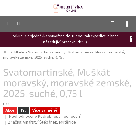
Přejít
na
obsah
NÁKUP
KOŠÍK
Pokud je objednávka vytvořena do 18hod, tak expedice je hned
Frizzante
následující pracovní den :)
Růžové
Domů
/
Mladé a Svatomartinské víno
/
Svatomartinské, Muškát moravský,
víno
moravské zemské, 2025, suché, 0,75 l
Hroznový
Svatomartinské, Muškát
mošt
moravský, moravské zemské,
Naši
vinaři
2025, suché, 0,75 l
Vinné
novinky
0725
Akce
Tip
Více za méně
Bílé
Průměrné
Neohodnoceno
Podrobnosti hodnocení
víno
hodnocení
Značka:
Vinařství Štěpánek, Mutěnice
produktu
Červené
je
víno