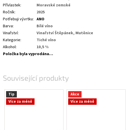
Přívlastek
:
Moravské zemské
Ročník
:
2025
Potřebuji vývrtku
:
ANO
Barva
:
Bílé víno
Vinařství
:
Vinařství Štěpánek, Mutěnice
Kategorie
:
Tiché víno
Alkohol
:
10,5 %
Položka byla vyprodána…
Související produkty
Tip
Akce
Více za méně
Více za méně