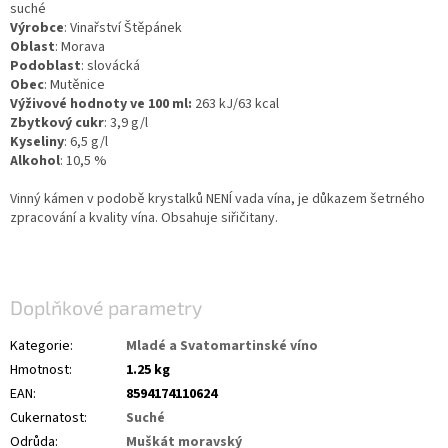
suché
Výrobce
: Vinařství Štěpánek
Oblast
: Morava
Podoblast
: slovácká
Obec
: Mutěnice
Výživové hodnoty ve 100 ml:
263 kJ/63 kcal
Zbytkový cukr
: 3,9 g/l
Kyseliny
: 6,5 g/l
Alkohol
: 10,5 %
Vinný kámen v podobě krystalků NENÍ vada vína, je důkazem šetrného
zpracování a kvality vína. Obsahuje siřičitany.
Doplňkové parametry
Kategorie
:
Mladé a Svatomartinské víno
Hmotnost
:
1.25 kg
EAN
:
8594174110624
Cukernatost
:
Suché
Odrůda
:
Muškát moravský