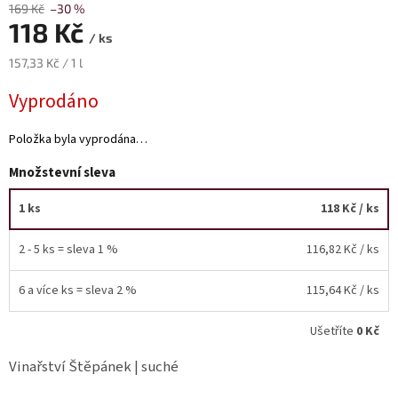
169 Kč
–30 %
118 Kč
Akční
/ ks
nabídka
Měrná
157,33 Kč / 1 l
cena:
Poslední
láhve
Vyprodáno
skladem
Položka byla vyprodána…
Cuvée
vína
Množstevní sleva
Klarety
1 ks
118 Kč
/ ks
Vína
podle
2 - 5 ks = sleva 1 %
116,82 Kč
/ ks
jakosti
6 a více ks = sleva 2 %
115,64 Kč
/ ks
Víno
podle
obsahu
Ušetříte
0 Kč
cukru
Vinařství Štěpánek | suché
Dárkové
balení