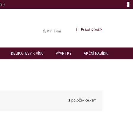
 :)
NÁKUPNÍ
Prázdný košík
Přihlášení
KOŠÍK
DELIKATESY K VÍNU
VÝVRTKY
AKČNÍ NABÍDKA
DÁRK
1
položek celkem