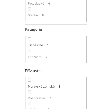
Polosladké
0
Sladké
0
Kategorie
Tiché víno
1
Frizzante
0
Přívlastek
Moravské zemské
1
Pozdní sběr
0