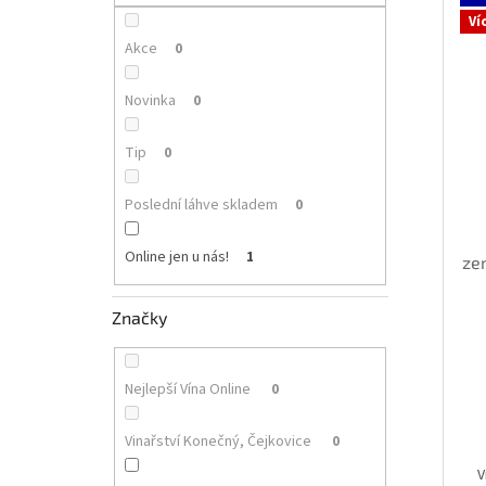
p
i
r
Ví
a
s
o
n
Akce
0
p
d
e
r
u
l
Novinka
0
o
k
d
t
Tip
0
u
ů
k
Poslední láhve skladem
0
t
ů
Online jen u nás!
1
ze
Značky
Nejlepší Vína Online
0
Vinařství Konečný, Čejkovice
0
V