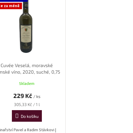
ce za méně
Cuvée Veselá, moravské
mské víno, 2020, suché, 0,75
l
Skladem
229 Kč
/ ks
Měrná
305,33 Kč / 1 l
cena:
Do košíku
inařství Pavel a Radim Stávkovi |