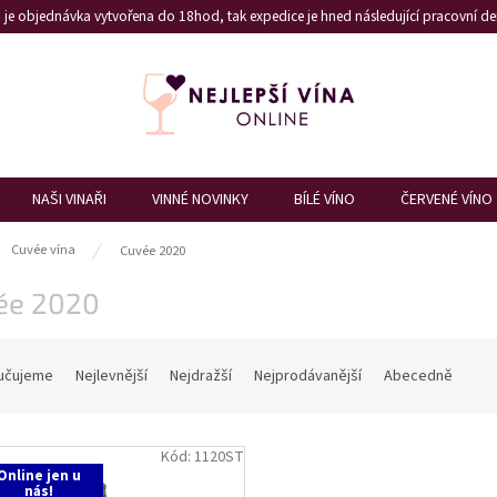
je objednávka vytvořena do 18hod, tak expedice je hned následující pracovní den
NAŠI VINAŘI
VINNÉ NOVINKY
BÍLÉ VÍNO
ČERVENÉ VÍNO
ů
Cuvée vína
Cuvée 2020
ée 2020
učujeme
Nejlevnější
Nejdražší
Nejprodávanější
Abecedně
Kód:
1120ST
Online jen u
nás!