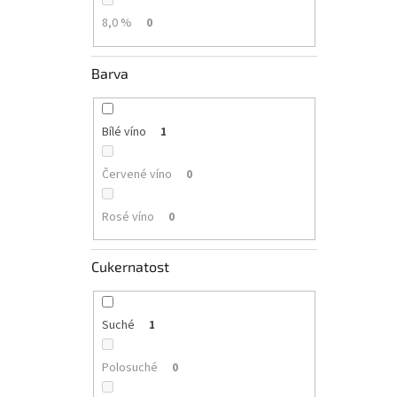
8,0 %
0
Barva
Bílé víno
1
Červené víno
0
Rosé víno
0
Cukernatost
Suché
1
Polosuché
0