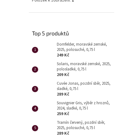
Položek k zobrazení:
1
Top 5 produktů
Dornfelder, moravské zemské,
2025, polosuché, 0,75 l
249 Kč
Solaris, moravské zemské, 2025,
polosladké, 0,75 l
209 Kč
Cuvée Jonas, pozdní sběr, 2025,
sladké, 0,75 l
289 Kč
Souvignier Gris, výběr z hroznů,
2024, sladké, 0,75 l
259 Kč
Tramín červený, pozdní sběr,
2025, polosuché, 0,75 l
289 Kč