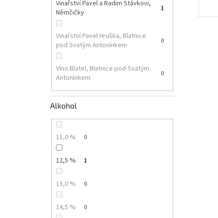
Vinařství Pavel a Radim Stávkovi,
1
Němčičky
Vinařství Pavel Hruška, Blatnice
0
pod Svatým Antonínkem
Víno Blatel, Blatnice pod Svatým
0
Antonínkem
Alkohol
11,0 %
0
12,5 %
1
13,0 %
0
14,5 %
0