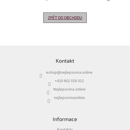
Delikatesy
k
ZPĚT DO OBCHODU
vínu
Vývrtky
Akční
nabídka
Z
á
Dárkové
Kontakt
p
poukazy
a
eshop
@
nejlepsivina.online
t
Získat
slevu
í
+420 602 558 022
Nejlepsivina.online
Blog
nejlepsivinaonline
Mladé
a
Svatomartinské
víno
Informace
Prodej
vína
Kontakty