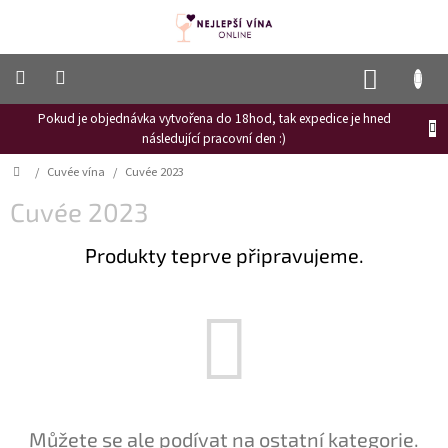
Přejít
na
obsah
NÁKUP
KOŠÍK
Pokud je objednávka vytvořena do 18hod, tak expedice je hned
Frizzante
následující pracovní den :)
Růžové
Domů
/
Cuvée vína
/
Cuvée 2023
víno
Cuvée 2023
Hroznový
mošt
Produkty teprve připravujeme.
Naši
vinaři
Vinné
novinky
Bílé
víno
Červené
Můžete se ale podívat na ostatní kategorie.
víno