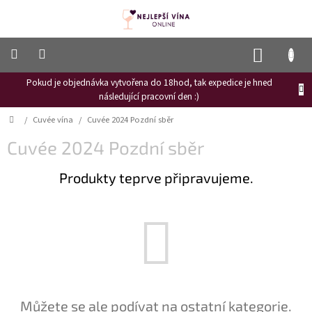
Přejít
na
obsah
NÁKUP
KOŠÍK
Pokud je objednávka vytvořena do 18hod, tak expedice je hned
Frizzante
následující pracovní den :)
Růžové
Domů
/
Cuvée vína
/
Cuvée 2024 Pozdní sběr
víno
Cuvée 2024 Pozdní sběr
Hroznový
mošt
Produkty teprve připravujeme.
Naši
vinaři
Vinné
novinky
Bílé
víno
Červené
Můžete se ale podívat na ostatní kategorie.
víno