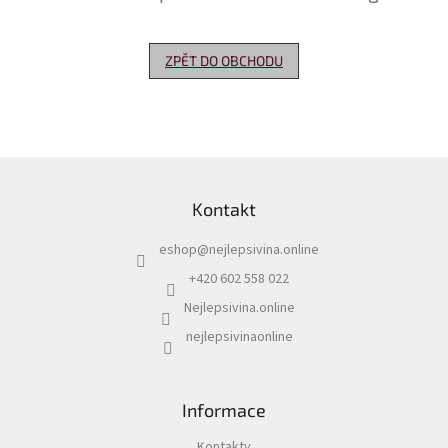
Delikatesy
k
ZPĚT DO OBCHODU
vínu
Vývrtky
Akční
nabídka
Z
á
Dárkové
Kontakt
p
poukazy
a
eshop
@
nejlepsivina.online
t
Získat
slevu
í
+420 602 558 022
Nejlepsivina.online
Blog
nejlepsivinaonline
Mladé
a
Svatomartinské
víno
Informace
Prodej
vína
Kontakty