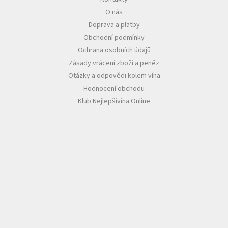
O nás
Akční
Doprava a platby
nabídka
Obchodní podmínky
Poslední
Ochrana osobních údajů
láhve
skladem
Zásady vrácení zboží a peněz
Otázky a odpovědi kolem vína
Cuvée
Hodnocení obchodu
vína
Klub Nejlepšívína Online
Klarety
Vína
podle
jakosti
Víno
podle
obsahu
cukru
Dárkové
balení