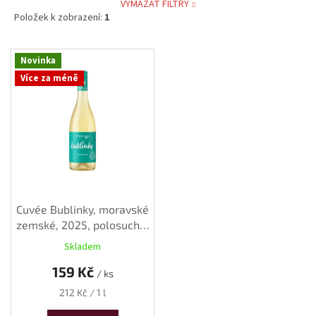
VYMAZAT FILTRY
Položek k zobrazení:
1
V
Novinka
ý
Více za méně
p
i
s
p
r
o
d
u
k
Cuvée Bublinky, moravské
t
zemské, 2025, polosuché,
ů
0,75 l
Skladem
159 Kč
/ ks
Měrná
212 Kč / 1 l
cena: