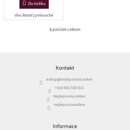
Do košíku
Víno Blatel | polosuché
1
položek celkem
O
v
l
á
d
Z
a
á
c
Kontakt
p
í
a
p
eshop
@
nejlepsivina.online
t
r
í
v
+420 602 558 022
k
Nejlepsivina.online
y
v
nejlepsivinaonline
ý
p
i
s
Informace