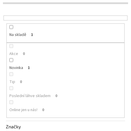
d
u
Delikatesy
k
k
t
vínu
ů
Vývrtky
Na skladě
1
Akční
nabídka
Akce
0
Dárkové
poukazy
Novinka
1
Získat
slevu
Tip
0
Blog
Poslední láhve skladem
0
Mladé
a
Online jen u nás!
0
Svatomartinské
víno
Prodej
Značky
vína