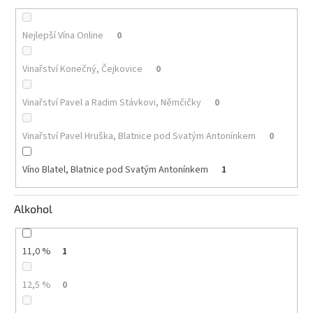
Akční
Nejlepší Vína Online
0
nabídka
Poslední
Vinařství Konečný, Čejkovice
0
láhve
skladem
Vinařství Pavel a Radim Stávkovi, Němčičky
0
Cuvée
vína
Vinařství Pavel Hruška, Blatnice pod Svatým Antonínkem
0
Klarety
Víno Blatel, Blatnice pod Svatým Antonínkem
1
Vína
podle
jakosti
Alkohol
Víno
podle
11,0 %
1
obsahu
cukru
12,5 %
0
Dárkové
balení