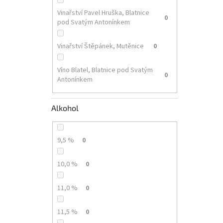
Vinařství Pavel Hruška, Blatnice
0
pod Svatým Antonínkem
Vinařství Štěpánek, Mutěnice
0
Víno Blatel, Blatnice pod Svatým
0
Antonínkem
Alkohol
9,5 %
0
10,0 %
0
11,0 %
0
11,5 %
0