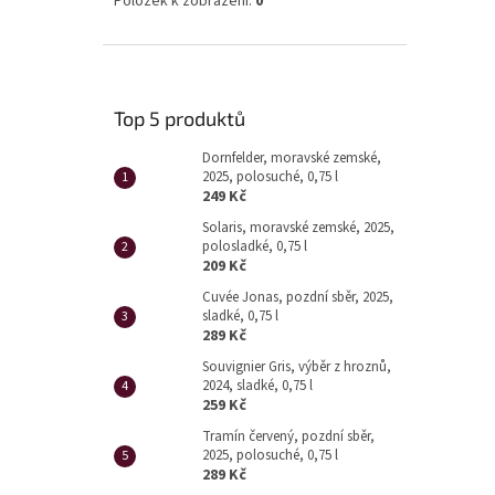
Položek k zobrazení:
0
Top 5 produktů
Dornfelder, moravské zemské,
2025, polosuché, 0,75 l
249 Kč
Solaris, moravské zemské, 2025,
polosladké, 0,75 l
209 Kč
Cuvée Jonas, pozdní sběr, 2025,
sladké, 0,75 l
289 Kč
Souvignier Gris, výběr z hroznů,
2024, sladké, 0,75 l
259 Kč
Tramín červený, pozdní sběr,
2025, polosuché, 0,75 l
289 Kč