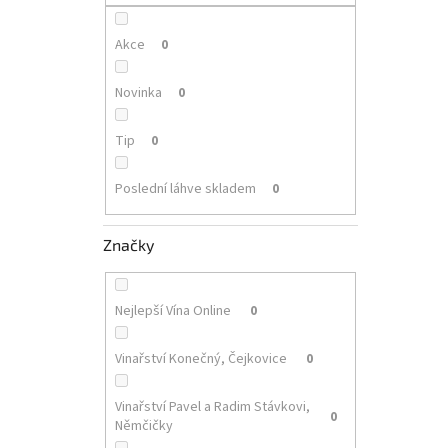
p
a
n
Akce
0
e
l
Novinka
0
Tip
0
Poslední láhve skladem
0
Značky
Nejlepší Vína Online
0
Vinařství Konečný, Čejkovice
0
Vinařství Pavel a Radim Stávkovi,
0
Němčičky