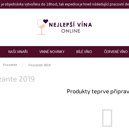
je objednávka vytvořena do 18hod, tak expedice je hned následující pracovní den
NAŠI VINAŘI
VINNÉ NOVINKY
BÍLÉ VÍNO
ČERVENÉ VÍNO
ů
Frizzante
Frizzante 2019
zante 2019
Produkty teprve připra