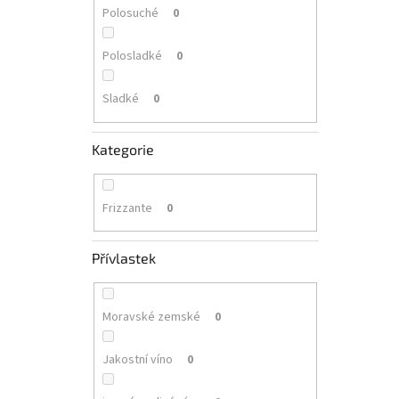
Polosuché
0
Polosladké
0
Sladké
0
Kategorie
Frizzante
0
Přívlastek
Moravské zemské
0
Jakostní víno
0