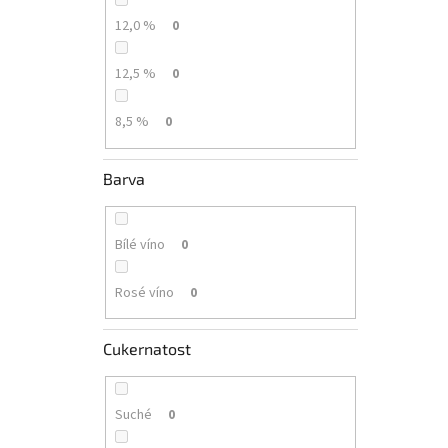
12,0 %
0
12,5 %
0
8,5 %
0
Barva
Bílé víno
0
Rosé víno
0
Cukernatost
Suché
0