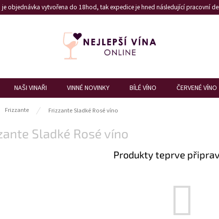
je objednávka vytvořena do 18hod, tak expedice je hned následující pracovní den
NAŠI VINAŘI
VINNÉ NOVINKY
BÍLÉ VÍNO
ČERVENÉ VÍNO
ů
Frizzante
Frizzante Sladké Rosé víno
zante Sladké Rosé víno
Produkty teprve připra