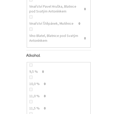
Vinařství Pavel Hruška, Blatnice
0
pod Svatým Antonínkem
Vinařství Štěpánek, Mutěnice
0
Víno Blatel, Blatnice pod Svatým
0
Antonínkem
Alkohol
9,5 %
0
10,0 %
0
11,0 %
0
11,5 %
0