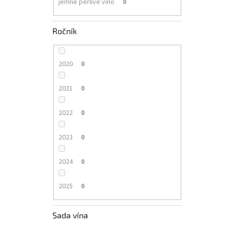
jemné perlivé víno
0
Ročník
2020
0
2021
0
2022
0
2023
0
2024
0
2025
0
Sada vína