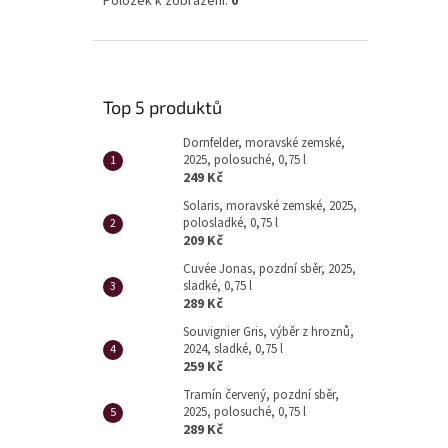
Položek k zobrazení:
0
Top 5 produktů
Dornfelder, moravské zemské,
2025, polosuché, 0,75 l
249 Kč
Solaris, moravské zemské, 2025,
polosladké, 0,75 l
209 Kč
Cuvée Jonas, pozdní sběr, 2025,
sladké, 0,75 l
289 Kč
Souvignier Gris, výběr z hroznů,
2024, sladké, 0,75 l
259 Kč
Tramín červený, pozdní sběr,
2025, polosuché, 0,75 l
289 Kč