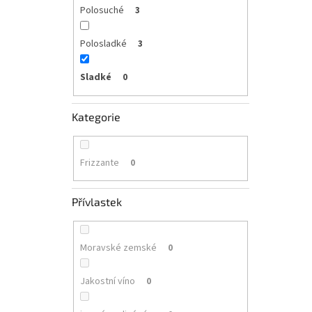
Polosuché
3
Polosladké
3
Sladké
0
Kategorie
Frizzante
0
Přívlastek
Moravské zemské
0
Jakostní víno
0