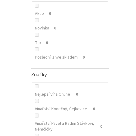
p
a
n
Akce
0
e
l
Novinka
0
Tip
0
Poslední láhve skladem
0
Značky
Nejlepší Vína Online
0
Vinařství Konečný, Čejkovice
0
Vinařství Pavel a Radim Stávkovi,
0
Němčičky