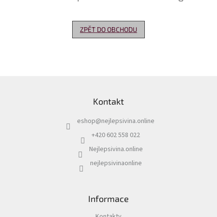
Delikatesy
k
ZPĚT DO OBCHODU
vínu
Vývrtky
Akční
nabídka
Z
á
Dárkové
Kontakt
p
poukazy
a
eshop
@
nejlepsivina.online
t
Získat
slevu
í
+420 602 558 022
Nejlepsivina.online
Blog
nejlepsivinaonline
Mladé
a
Svatomartinské
víno
Informace
Prodej
vína
Kontakty