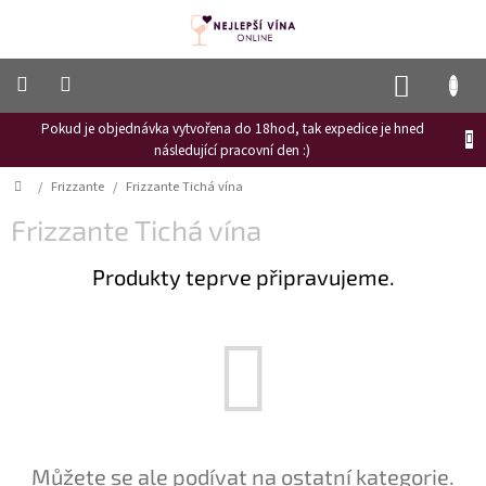
Přejít
na
obsah
NÁKUP
KOŠÍK
Pokud je objednávka vytvořena do 18hod, tak expedice je hned
Frizzante
následující pracovní den :)
Růžové
Domů
/
Frizzante
/
Frizzante Tichá vína
víno
Frizzante Tichá vína
Hroznový
mošt
Produkty teprve připravujeme.
Naši
vinaři
Vinné
novinky
Bílé
víno
Červené
Můžete se ale podívat na ostatní kategorie.
víno