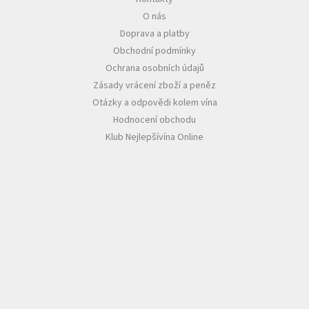
O nás
Akční
Doprava a platby
nabídka
Obchodní podmínky
Poslední
Ochrana osobních údajů
láhve
skladem
Zásady vrácení zboží a peněz
Otázky a odpovědi kolem vína
Cuvée
Hodnocení obchodu
vína
Klub Nejlepšívína Online
Klarety
Vína
podle
jakosti
Víno
podle
obsahu
cukru
Dárkové
balení