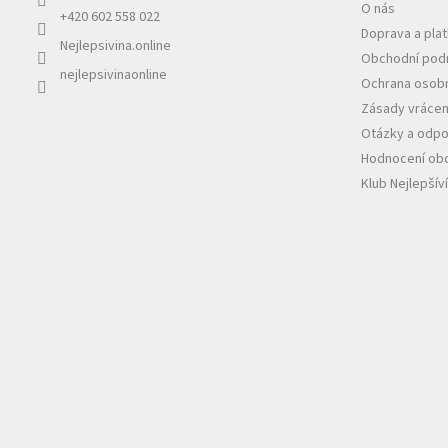
O nás
+420 602 558 022
Doprava a pla
Nejlepsivina.online
Obchodní pod
nejlepsivinaonline
Ochrana osobn
Zásady vrácen
Otázky a odpo
Hodnocení ob
Klub Nejlepšív