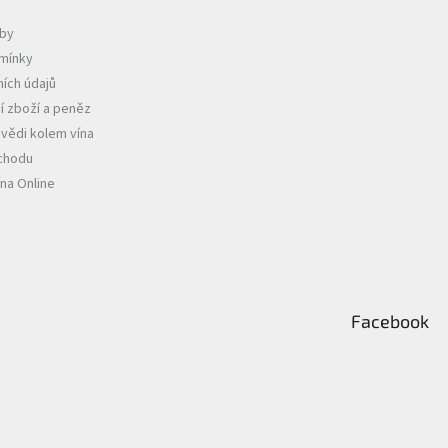
tby
mínky
ích údajů
í zboží a peněz
vědi kolem vína
chodu
ína Online
Facebook