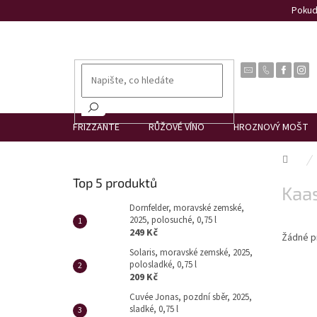
Přejít
Pokud 
na
obsah
FRIZZANTE
RŮŽOVÉ VÍNO
HROZNOVÝ MOŠT
Dom
P
Top 5 produktů
Kaas
o
s
Dornfelder, moravské zemské,
2025, polosuché, 0,75 l
t
249 Kč
Žádné p
r
Solaris, moravské zemské, 2025,
a
polosladké, 0,75 l
n
209 Kč
n
Cuvée Jonas, pozdní sběr, 2025,
í
sladké, 0,75 l