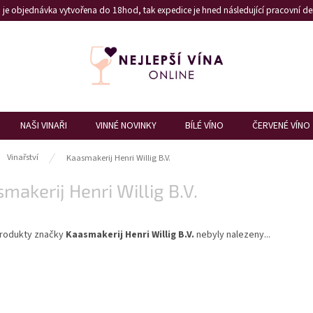
je objednávka vytvořena do 18hod, tak expedice je hned následující pracovní den
NAŠI VINAŘI
VINNÉ NOVINKY
BÍLÉ VÍNO
ČERVENÉ VÍNO
ů
Vinařství
Kaasmakerij Henri Willig B.V.
makerij Henri Willig B.V.
rodukty značky
Kaasmakerij Henri Willig B.V.
nebyly nalezeny...