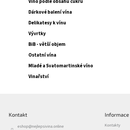
Víno podle obsahu cukru
Dárkové balení vína
Delikatesy k vínu
Vývrtky
BiB - větší objem
Ostatní vína
Mladé a Svatomartinské víno
Vinařství
Z
á
p
Kontakt
Informace
a
t
Kontakty
eshop
@
nejlepsivina.online
í