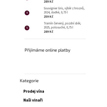
p
289 Kč
a
Souvignier Gris, výběr z hroznů,
n
2024, sladké, 0,75 l
e
259 Kč
l
Tramín červený, pozdní sběr,
2025, polosuché, 0,75 l
289 Kč
Přijímáme online platby
Přeskočit
Kategorie
kategorie
Prodej vína
Naši vinaři