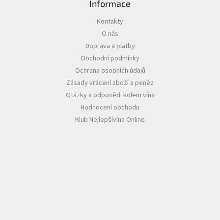
Informace
Akční
Kontakty
nabídka
O nás
Poslední
Doprava a platby
láhve
Obchodní podmínky
skladem
Ochrana osobních údajů
Cuvée
Zásady vrácení zboží a peněz
vína
Otázky a odpovědi kolem vína
Klarety
Hodnocení obchodu
Klub Nejlepšívína Online
Vína
podle
jakosti
Víno
podle
obsahu
cukru
Dárkové
balení