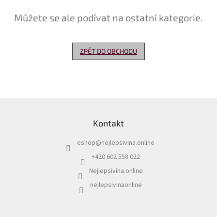
Můžete se ale podívat na ostatní kategorie.
Delikatesy
k
vínu
ZPĚT DO OBCHODU
Vývrtky
Akční
nabídka
Dárkové
Z
poukazy
á
Kontakt
p
Získat
slevu
a
eshop
@
nejlepsivina.online
t
Blog
í
+420 602 558 022
Mladé
Nejlepsivina.online
a
Svatomartinské
nejlepsivinaonline
víno
Prodej
vína