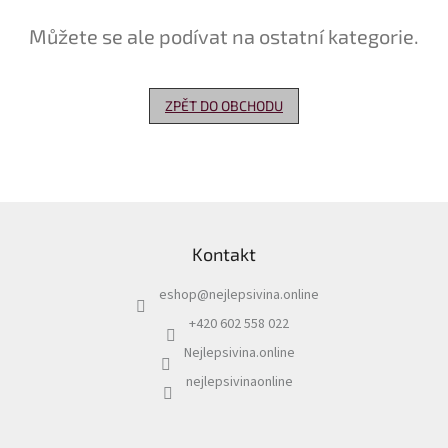
Můžete se ale podívat na ostatní kategorie.
Delikatesy
k
vínu
ZPĚT DO OBCHODU
Vývrtky
Akční
nabídka
Dárkové
Z
poukazy
á
Kontakt
p
Získat
slevu
a
eshop
@
nejlepsivina.online
t
Blog
í
+420 602 558 022
Mladé
Nejlepsivina.online
a
Svatomartinské
nejlepsivinaonline
víno
Prodej
vína