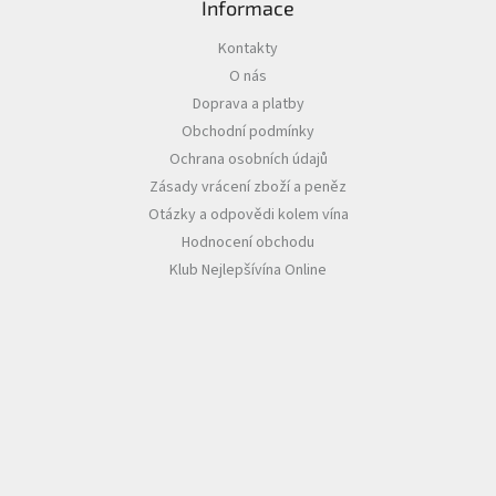
Informace
Akční
Kontakty
nabídka
O nás
Poslední
Doprava a platby
láhve
Obchodní podmínky
skladem
Ochrana osobních údajů
Cuvée
Zásady vrácení zboží a peněz
vína
Otázky a odpovědi kolem vína
Klarety
Hodnocení obchodu
Klub Nejlepšívína Online
Vína
podle
jakosti
Víno
podle
obsahu
cukru
Dárkové
balení