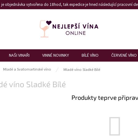
je objednávka vytvořena do 18hod, tak expedice je hned následující pracovní den
NAŠI VINAŘI
VINNÉ NOVINKY
BÍLÉ VÍNO
ČERVENÉ VÍNO
ů
Mladé a Svatomartinské víno
Mladé víno Sladké Bílé
é víno Sladké Bílé
Produkty teprve připra