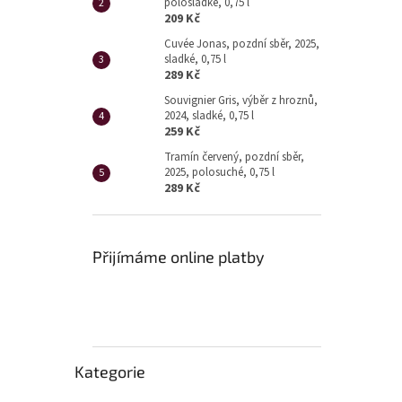
polosladké, 0,75 l
209 Kč
Cuvée Jonas, pozdní sběr, 2025,
sladké, 0,75 l
289 Kč
Souvignier Gris, výběr z hroznů,
2024, sladké, 0,75 l
259 Kč
Tramín červený, pozdní sběr,
2025, polosuché, 0,75 l
289 Kč
Přijímáme online platby
Přeskočit
Kategorie
kategorie