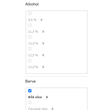
Alkohol
9,5 %
0
11,5 %
0
12,0 %
0
12,5 %
0
13,0 %
0
Barva
Bílé víno
0
Červené víno
0