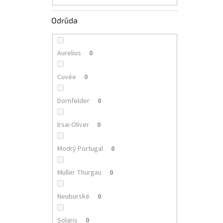
Odrůda
Aurelius
0
Cuvée
0
Dornfelder
0
Irsai Oliver
0
Modrý Portugal
0
Müller Thurgau
0
Neuburské
0
Solaris
0