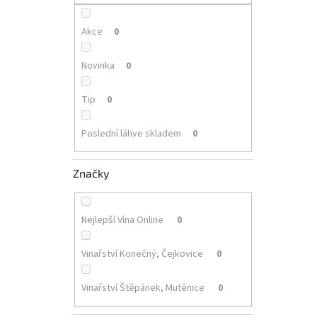
p
a
n
Akce
0
e
l
Novinka
0
Tip
0
Poslední láhve skladem
0
Značky
Nejlepší Vína Online
0
Vinařství Konečný, Čejkovice
0
Vinařství Štěpánek, Mutěnice
0