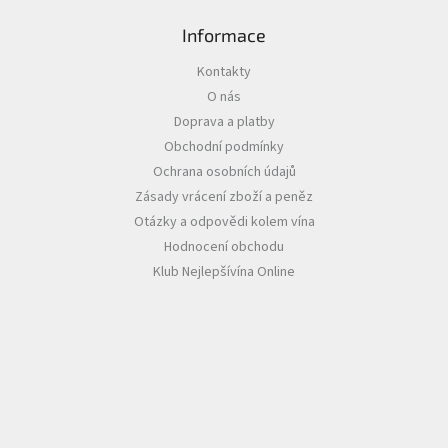
Informace
Akční
nabídka
Kontakty
Poslední
O nás
láhve
skladem
Doprava a platby
Obchodní podmínky
Cuvée
Ochrana osobních údajů
vína
Zásady vrácení zboží a peněz
Klarety
Otázky a odpovědi kolem vína
Hodnocení obchodu
Vína
podle
Klub Nejlepšívína Online
jakosti
Víno
podle
obsahu
cukru
Dárkové
balení