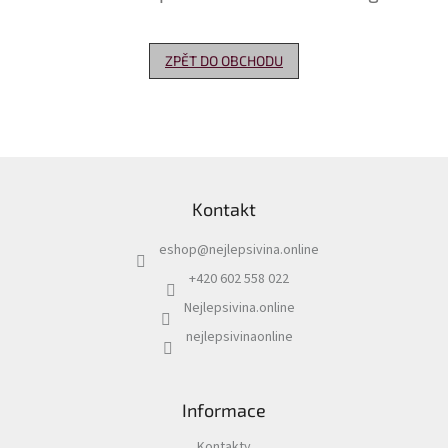
Delikatesy
k
ZPĚT DO OBCHODU
vínu
Vývrtky
Akční
nabídka
Z
á
Dárkové
Kontakt
p
poukazy
a
eshop
@
nejlepsivina.online
t
Získat
slevu
í
+420 602 558 022
Nejlepsivina.online
Blog
nejlepsivinaonline
Mladé
a
Svatomartinské
víno
Informace
Prodej
vína
Kontakty