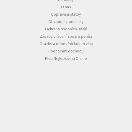
O nás
Akční
Doprava a platby
nabídka
Obchodní podmínky
Poslední
Ochrana osobních údajů
láhve
skladem
Zásady vrácení zboží a peněz
Otázky a odpovědi kolem vína
Cuvée
Hodnocení obchodu
vína
Klub Nejlepšívína Online
Klarety
Vína
podle
jakosti
Víno
podle
obsahu
cukru
Dárkové
balení