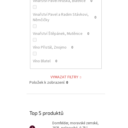
Vinařství Pavel Hruška, Blatnice
0
Vinařství Pavel a Radim Stávkovi,
0
Němčičky
Vinařství Štěpánek, Mutěnice
0
Víno Přistál, Znojmo
0
Víno Blatel
0
VYMAZAT FILTRY
Položek k zobrazení:
0
Top 5 produktů
Dornfelder, moravské zemské,
2025, polosuché, 0,75 l