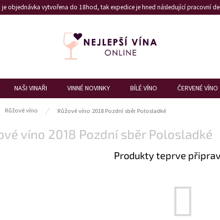
je objednávka vytvořena do 18hod, tak expedice je hned následující pracovní den
NAŠI VINAŘI
VINNÉ NOVINKY
BÍLÉ VÍNO
ČERVENÉ VÍNO
ů
Růžové víno
Růžové víno 2018 Pozdní sběr Polosladké
vé víno 2018 Pozdní sběr Polosladké
Produkty teprve připra