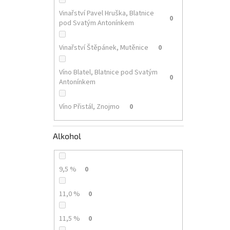
Vinařství Pavel Hruška, Blatnice
0
pod Svatým Antonínkem
Vinařství Štěpánek, Mutěnice
0
Víno Blatel, Blatnice pod Svatým
0
Antonínkem
Víno Přistál, Znojmo
0
Alkohol
9,5 %
0
11,0 %
0
11,5 %
0