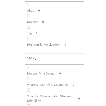
p
a
n
Akce
0
e
l
Novinka
0
Tip
0
Poslední láhve skladem
0
Značky
Nejlepší Vína Online
0
Vinařství Konečný, Čejkovice
0
Vinařství Pavel a Radim Stávkovi,
0
Němčičky