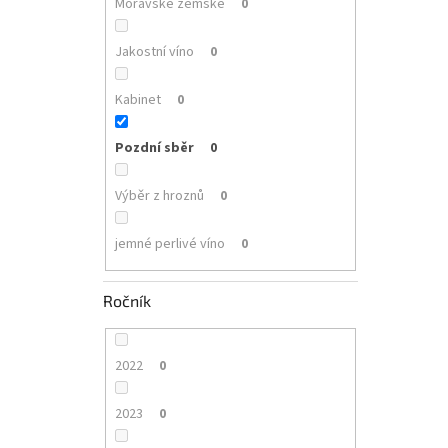
Moravské zemské
0
Jakostní víno
0
Kabinet
0
Pozdní sběr
0
Výběr z hroznů
0
jemné perlivé víno
0
Ročník
2022
0
2023
0