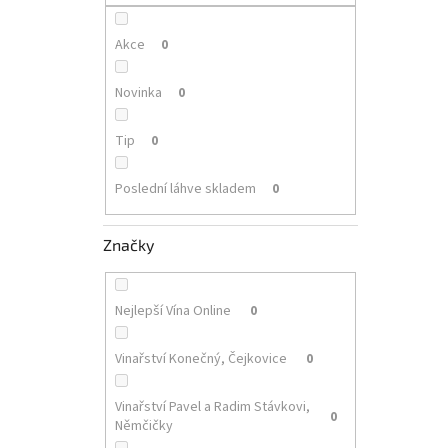
p
a
n
Akce
0
e
l
Novinka
0
Tip
0
Poslední láhve skladem
0
Značky
Nejlepší Vína Online
0
Vinařství Konečný, Čejkovice
0
Vinařství Pavel a Radim Stávkovi,
0
Němčičky