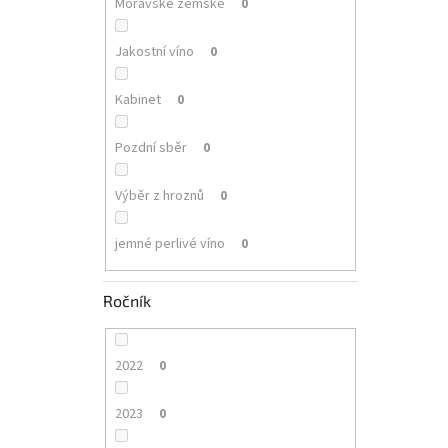
Moravské zemské
0
Jakostní víno
0
Kabinet
0
Pozdní sběr
0
Výběr z hroznů
0
jemné perlivé víno
0
Ročník
2022
0
2023
0