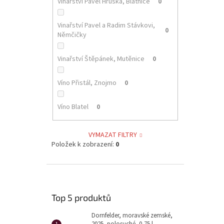
Vinařství Pavel Hruška, Blatnice
0
Vinařství Pavel a Radim Stávkovi,
0
Němčičky
Vinařství Štěpánek, Mutěnice
0
Víno Přistál, Znojmo
0
Víno Blatel
0
VYMAZAT FILTRY
Položek k zobrazení:
0
Top 5 produktů
Dornfelder, moravské zemské,
2025, polosuché, 0,75 l