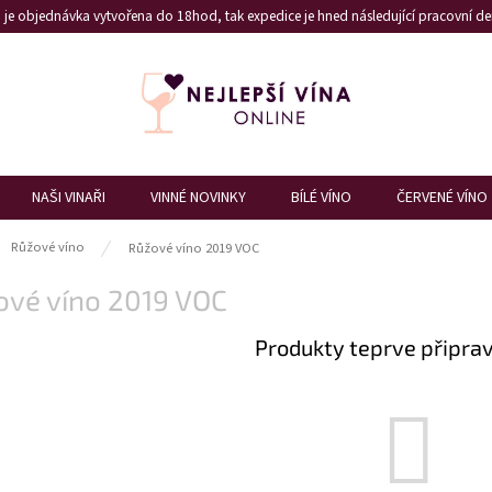
je objednávka vytvořena do 18hod, tak expedice je hned následující pracovní den
NAŠI VINAŘI
VINNÉ NOVINKY
BÍLÉ VÍNO
ČERVENÉ VÍNO
ů
Růžové víno
Růžové víno 2019 VOC
ové víno 2019 VOC
Produkty teprve připra