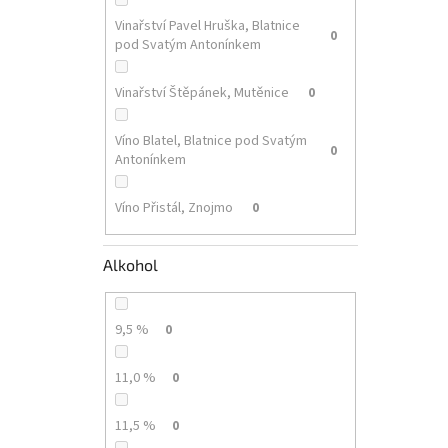
Vinařství Pavel Hruška, Blatnice
0
pod Svatým Antonínkem
Vinařství Štěpánek, Mutěnice
0
Víno Blatel, Blatnice pod Svatým
0
Antonínkem
Víno Přistál, Znojmo
0
Alkohol
9,5 %
0
11,0 %
0
11,5 %
0