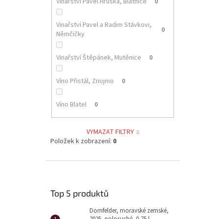
Vinařství Pavel Hruška, Blatnice
0
Vinařství Pavel a Radim Stávkovi,
0
Němčičky
Vinařství Štěpánek, Mutěnice
0
Víno Přistál, Znojmo
0
Víno Blatel
0
VYMAZAT FILTRY
Položek k zobrazení:
0
Top 5 produktů
Dornfelder, moravské zemské,
2025, polosuché, 0,75 l