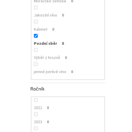
Moravské zemské
0
Jakostní víno
0
Kabinet
0
Pozdní sběr
0
Výběr z hroznů
0
jemné perlivé víno
0
Ročník
2022
0
2023
0