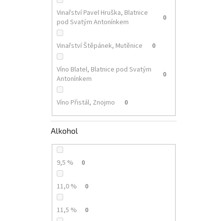
Vinařství Pavel Hruška, Blatnice
0
pod Svatým Antonínkem
Vinařství Štěpánek, Mutěnice
0
Víno Blatel, Blatnice pod Svatým
0
Antonínkem
Víno Přistál, Znojmo
0
Alkohol
9,5 %
0
11,0 %
0
11,5 %
0