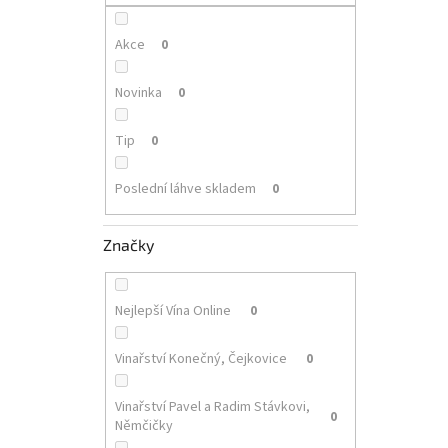
p
a
n
Akce
0
e
l
Novinka
0
Tip
0
Poslední láhve skladem
0
Značky
Nejlepší Vína Online
0
Vinařství Konečný, Čejkovice
0
Vinařství Pavel a Radim Stávkovi,
0
Němčičky