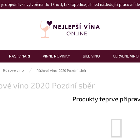
je objednávka vytvořena do 18hod, tak expedice je hned následující pracovní den
NAŠI VINAŘI
VINNÉ NOVINKY
BÍLÉ VÍNO
ČERVENÉ VÍNO
ů
Růžové víno
Růžové víno 2020 Pozdní sběr
ové víno 2020 Pozdní sběr
Produkty teprve připra