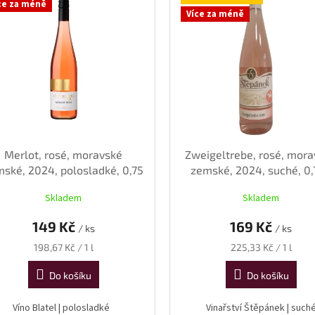
ce za méně
Více za méně
Merlot, rosé, moravské
Zweigeltrebe, rosé, mor
ské, 2024, polosladké, 0,75
zemské, 2024, suché, 0,
l
Skladem
Skladem
149 Kč
169 Kč
/ ks
/ ks
Měrná
Měrná
198,67 Kč / 1 l
225,33 Kč / 1 l
cena:
cena:
Do košíku
Do košíku
Víno Blatel | polosladké
Vinařství Štěpánek | such