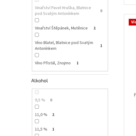
Vinařství Pavel Hruška, Blatnice
0
pod Svatým Antonínkem
Ví
Vinařství Štěpánek, Mutěnice
2
Víno Blatel, Blatnice pod Svatým
1
Antonínkem
Víno Přistál, Znojmo
1
Alkohol
9,5 %
0
11,0 %
2
11,5 %
1