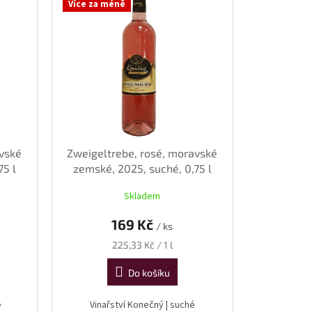
Více za méně
avské
Zweigeltrebe, rosé, moravské
75 l
zemské, 2025, suché, 0,75 l
Skladem
169 Kč
/ ks
Měrná
225,33 Kč / 1 l
cena:
Do košíku
é
Vinařství Konečný | suché