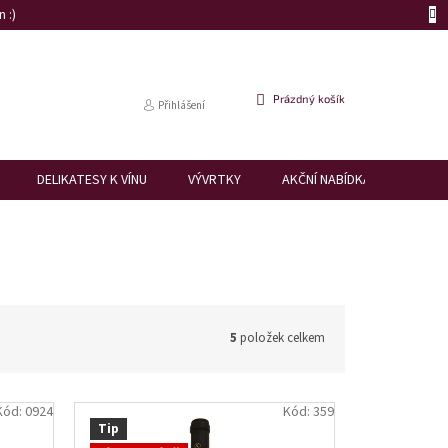
 :)
NÁKUPNÍ
Prázdný košík
Přihlášení
KOŠÍK
DELIKATESY K VÍNU
VÝVRTKY
AKČNÍ NABÍDKA
DÁRK
5
položek celkem
Kód:
0924
Kód:
359
Tip