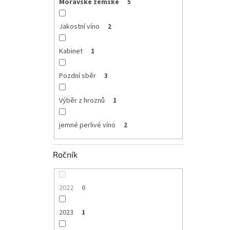
Moravské zemské
5
Jakostní víno
2
Kabinet
1
Pozdní sběr
3
Výběr z hroznů
1
jemné perlivé víno
2
Ročník
2022
0
2023
1