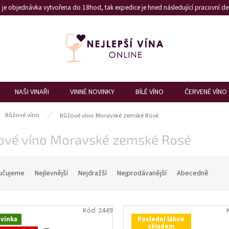
je objednávka vytvořena do 18hod, tak expedice je hned následující pracovní den
NAŠI VINAŘI
VINNÉ NOVINKY
BÍLÉ VÍNO
ČERVENÉ VÍNO
ů
Růžové víno
Růžové víno Moravské zemské Rosé
ové víno Moravské zemské Rosé
učujeme
Nejlevnější
Nejdražší
Nejprodávanější
Abecedně
Kód:
2449
vinka
Poslední láhve
skladem