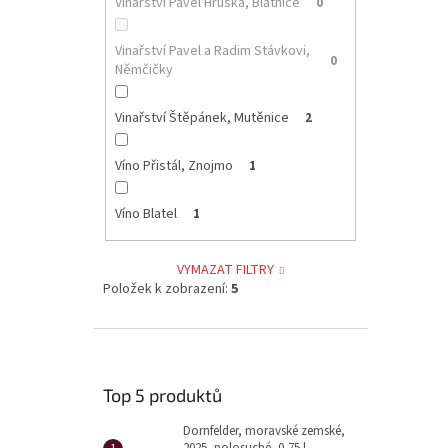
Vinařství Pavel Hruška, Blatnice
0
Vinařství Pavel a Radim Stávkovi,
0
Němčičky
Vinařství Štěpánek, Mutěnice
2
Víno Přistál, Znojmo
1
Víno Blatel
1
VYMAZAT FILTRY
Položek k zobrazení:
5
Top 5 produktů
Dornfelder, moravské zemské,
2025, polosuché, 0,75 l