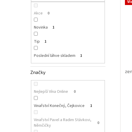
p
Ví
i
r
a
s
o
n
Akce
0
p
d
e
r
u
l
Novinka
1
o
k
d
t
Tip
1
u
ů
k
Poslední láhve skladem
1
t
ů
zem
Značky
Nejlepší Vína Online
0
Vinařství Konečný, Čejkovice
1
Vinařství Pavel a Radim Stávkovi,
0
Němčičky