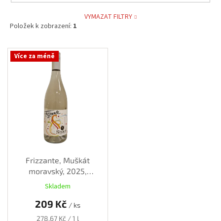
VYMAZAT FILTRY
Položek k zobrazení:
1
V
Více za méně
ý
p
i
s
p
r
o
d
u
k
Frizzante, Muškát
t
moravský, 2025,
ů
polosladké, 0,75 l
Skladem
209 Kč
/ ks
Měrná
278,67 Kč / 1 l