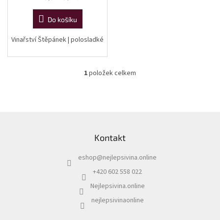
cena:
Do košíku
Vinařství Štěpánek | polosladké
1
položek celkem
O
v
l
á
d
Z
a
á
c
Kontakt
p
í
a
p
eshop
@
nejlepsivina.online
t
r
í
v
+420 602 558 022
k
Nejlepsivina.online
y
v
nejlepsivinaonline
ý
p