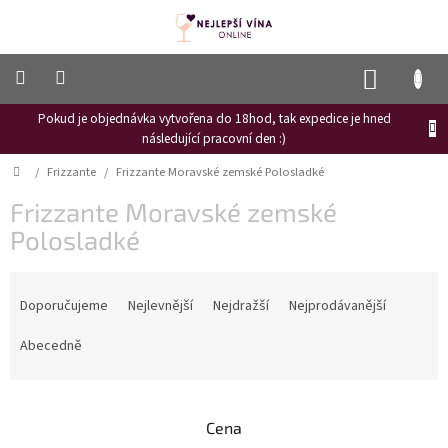
Přejít
na
obsah
NÁKUP
KOŠÍK
Pokud je objednávka vytvořena do 18hod, tak expedice je hned
Frizzante
následující pracovní den :)
Růžové
Domů
/
Frizzante
/
Frizzante Moravské zemské Polosladké
víno
Frizzante Moravské zemské
Hroznový
mošt
Polosladké
Naši
Ř
vinaři
a
Doporučujeme
Nejlevnější
Nejdražší
Nejprodávanější
z
Vinné
novinky
e
Abecedně
n
Bílé
í
víno
p
Cena
r
Červené
víno