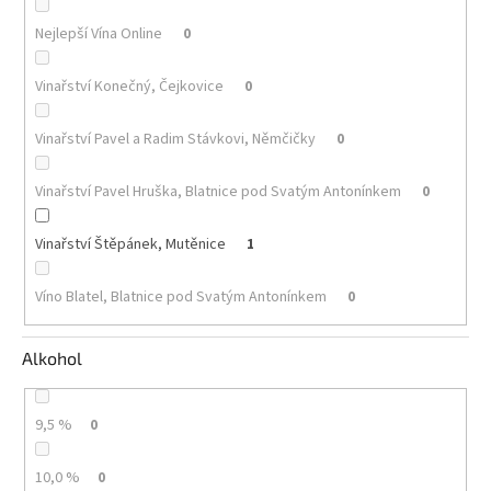
Nejlepší Vína Online
0
Akční
nabídka
Vinařství Konečný, Čejkovice
0
Poslední
láhve
skladem
Vinařství Pavel a Radim Stávkovi, Němčičky
0
Cuvée
vína
Vinařství Pavel Hruška, Blatnice pod Svatým Antonínkem
0
Klarety
Vinařství Štěpánek, Mutěnice
1
Vína
podle
Víno Blatel, Blatnice pod Svatým Antonínkem
0
jakosti
Alkohol
Víno
podle
obsahu
cukru
9,5 %
0
Dárkové
10,0 %
0
balení