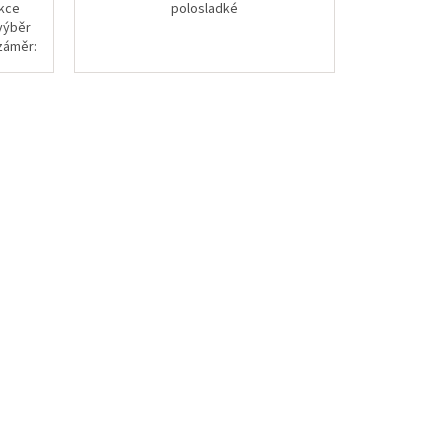
ekce
polosladké
 výběr
 záměr:
..