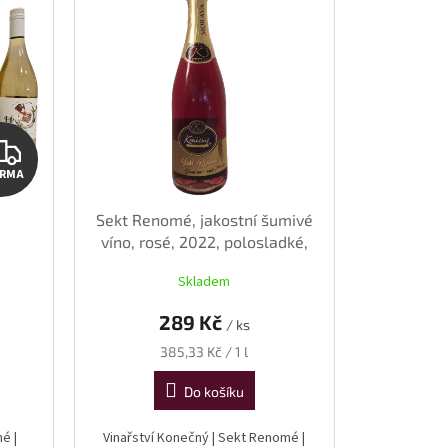
ZDARMA
ARMA
n
Sekt Renomé, jakostní šumivé
víno, rosé, 2022, polosladké,
0,75 l
Skladem
289 Kč
/ ks
Měrná
385,33 Kč / 1 l
cena:
Do košíku
é |
Vinařství Konečný | Sekt Renomé |