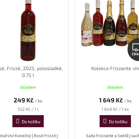
ZD
é, Frizzé, 2025, polosladké,
Kolekce Frizzante ví
0,75 l
Skladem
Skladem
249 Kč
1 649 Kč
/ ks
/ ks
Měrná
Měrná
332 Kč / 1 l
1 649 Kč / 1 ks
cena:
cena:
Do košíku
Do košíku
Vinařství Konečný | Rosé Frizzé |
Sada Frizzante a Sektů | such