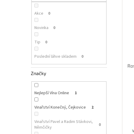
p
i
r
a
s
o
n
Akce
0
p
d
e
r
u
l
Novinka
0
o
k
d
t
Tip
0
u
ů
k
Poslední láhve skladem
0
t
ů
Ros
Značky
Nejlepší Vína Online
1
Vinařství Konečný, Čejkovice
2
Vinařství Pavel a Radim Stávkovi,
0
Němčičky