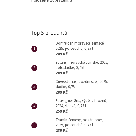
Položek k zobrazení:
3
Top 5 produktů
Dornfelder, moravské zemské,
2025, polosuché, 0,75 l
249 Kč
Solaris, moravské zemské, 2025,
polosladké, 0,75 l
209 Kč
Cuvée Jonas, pozdní sběr, 2025,
sladké, 0,75 l
289 Kč
Souvignier Gris, výběr z hroznů,
2024, sladké, 0,75 l
259 Kč
Tramín červený, pozdní sběr,
2025, polosuché, 0,75 l
289 Kč