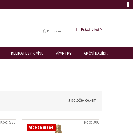
 :)
NÁKUPNÍ
Prázdný košík
Přihlášení
KOŠÍK
DELIKATESY K VÍNU
VÝVRTKY
AKČNÍ NABÍDKA
DÁRK
3
položek celkem
Kód:
S35
Kód:
306
Více za méně