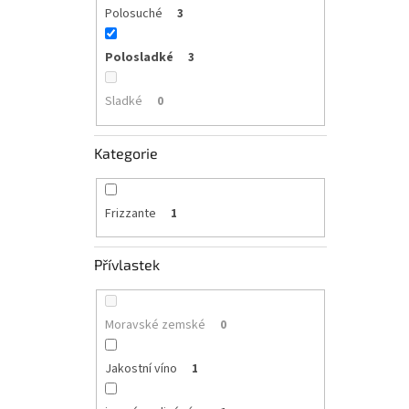
Polosuché
3
Polosladké
3
Sladké
0
Kategorie
Frizzante
1
Přívlastek
Moravské zemské
0
Jakostní víno
1