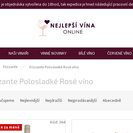
je objednávka vytvořena do 18hod, tak expedice je hned následující pracovní den
NAŠI VINAŘI
VINNÉ NOVINKY
BÍLÉ VÍNO
ČERVENÉ VÍNO
ů
Frizzante
Frizzante Polosladké Rosé víno
zante Polosladké Rosé víno
učujeme
Nejlevnější
Nejdražší
Nejprodávanější
Abecedně
Kód:
364
ce za méně