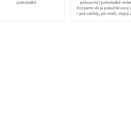
polosladké
polosuché | polosladké Kol
Frizzante vín je pokaždé nový
— jiné odrůdy, jiní vinaři, stejný
ukázat, jak rozmanitý svět.
O
v
l
á
d
a
c
í
p
r
v
k
y
v
ý
p
i
s