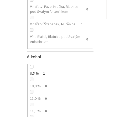
Vinařství Pavel Hruška, Blatnice
0
pod Svatým Antonínkem
Vinařství Štěpánek, Mutěnice
0
Víno Blatel, Blatnice pod Svatým
0
Antonínkem
Alkohol
9,5 %
1
10,0 %
0
11,0 %
0
11,5 %
0