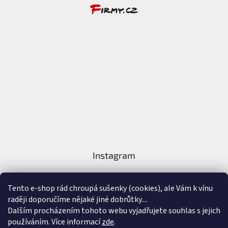
Instagram
Tento e-shop rád chroupá sušenky (cookies), ale Vám k vínu
raději doporučíme nějaké jiné dobrůtky....
Dalším procházením tohoto webu vyjadřujete souhlas s jejich
používáním. Více informací
zde
.
Sledovat na Instagramu