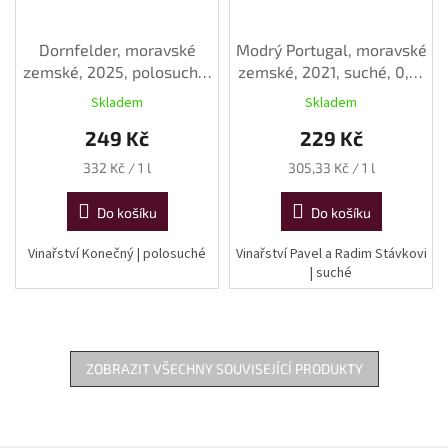
Dornfelder, moravské
Modrý Portugal, moravské
zemské, 2025, polosuché,
zemské, 2021, suché, 0,75
0,75 l
l
Skladem
Skladem
249 Kč
229 Kč
Měrná
Měrná
332 Kč / 1 l
305,33 Kč / 1 l
cena:
cena:
Do košíku
Do košíku
Vinařství Konečný | polosuché
Vinařství Pavel a Radim Stávkovi
| suché
ZOBRAZIT VŠECHNY SOUVISEJÍCÍ PRODUKTY