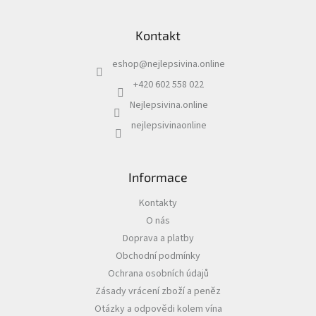
Z
á
Kontakt
p
a
eshop
@
nejlepsivina.online
t
í
+420 602 558 022
Nejlepsivina.online
nejlepsivinaonline
Informace
Kontakty
O nás
Doprava a platby
Obchodní podmínky
Ochrana osobních údajů
Zásady vrácení zboží a peněz
Otázky a odpovědi kolem vína