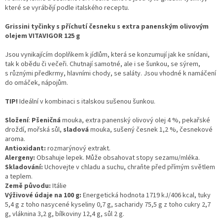
vína
které se vyrábějí podle italského receptu.
Delikatesy
Grissini tyčinky s příchutí česneku s extra panenským olivovým
k
olejem VITAVIGOR 125 g
vínu
Jsou vynikajícím doplňkem k jídlům, která se konzumují jak ke snídani,
tak k obědu či večeři. Chutnají samotné, ale i se šunkou, se sýrem,
Vývrtky
s různými předkrmy, hlavními chody, se saláty. Jsou vhodné k namáčení
do omáček, nápojům.
BiB
-
větší
TIP!
Ideální v kombinaci s italskou sušenou šunkou.
objem
Složení
:
Pšeničná
mouka, extra panenský olivový olej 4 %, pekařské
droždí, mořská sůl,
sladová
mouka, sušený česnek 1,2 %, česnekové
Ostatní
aroma.
vína
Antioxidant:
rozmarýnový extrakt.
Alergeny:
Obsahuje lepek. Může obsahovat stopy sezamu/mléka.
Značky
Skladování:
Uchovejte v chladu a suchu, chraňte před přímým světlem
a teplem.
Země původu:
Itálie
Přihlášení
Výživové údaje na 100 g:
Energetická hodnota 1719 kJ/406 kcal, tuky
5,4 g z toho nasycené kyseliny 0,7 g, sacharidy 75,5 g z toho cukry 2,7
g, vláknina 3,2 g, bílkoviny 12,4 g, sůl 2 g.