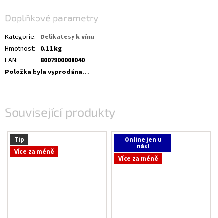
Doplňkové parametry
Kategorie
:
Delikatesy k vínu
Hmotnost
:
0.11 kg
EAN
:
8007900000040
Položka byla vyprodána…
Související produkty
Tip
Online jen u
nás!
Více za méně
Více za méně