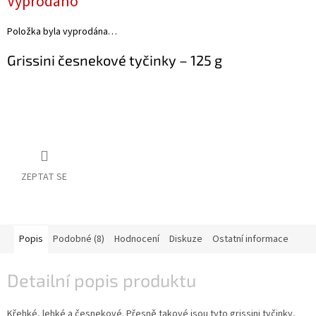
Vyprodáno
Akční
Položka byla vyprodána…
nabídka
Grissini česnekové tyčinky –⁠ 125 g
Poslední
láhve
skladem
Cuvée
vína
Klarety
ZEPTAT SE
Vína
podle
jakosti
Víno
Popis
Podobné (8)
Hodnocení
Diskuze
Ostatní informace
podle
obsahu
cukru
Detailní popis produktu
Dárkové
Křehké, lehké a česnekové. Přesně takové jsou tyto grissini tyčinky,
balení