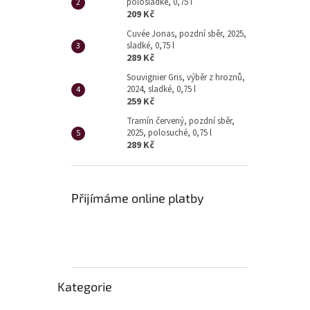
polosladké, 0,75 l
209 Kč
Cuvée Jonas, pozdní sběr, 2025,
sladké, 0,75 l
289 Kč
Souvignier Gris, výběr z hroznů,
2024, sladké, 0,75 l
259 Kč
Tramín červený, pozdní sběr,
2025, polosuché, 0,75 l
289 Kč
Přijímáme online platby
Přeskočit
Kategorie
kategorie