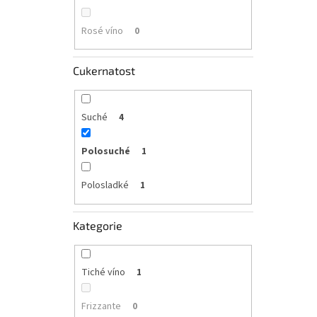
Rosé víno
0
Cukernatost
Suché
4
Polosuché
1
Polosladké
1
Kategorie
Tiché víno
1
Frizzante
0