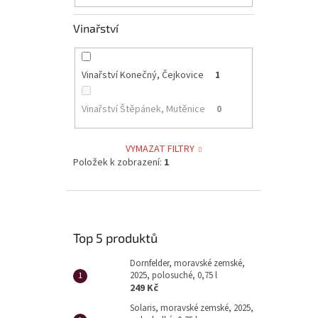
Vinařství
Vinařství Konečný, Čejkovice
1
Vinařství Štěpánek, Mutěnice
0
VYMAZAT FILTRY
Položek k zobrazení:
1
Top 5 produktů
Dornfelder, moravské zemské,
2025, polosuché, 0,75 l
249 Kč
Solaris, moravské zemské, 2025,