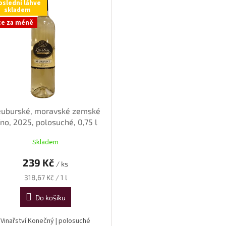
oslední láhve
skladem
ce za méně
uburské, moravské zemské
íno, 2025, polosuché, 0,75 l
Skladem
239 Kč
/ ks
Měrná
318,67 Kč / 1 l
cena:
Do košíku
Vinařství Konečný | polosuché