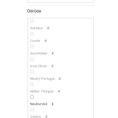
Odrůda
Aurelius
0
Cuvée
0
Dornfelder
0
Irsai Oliver
0
Modrý Portugal
0
Müller Thurgau
0
Neuburské
1
Solaris
0