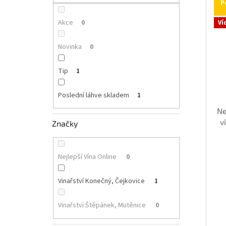
p
P
i
r
a
s
o
n
Akce
0
Ví
p
d
e
r
u
l
Novinka
0
o
k
d
t
Tip
1
u
ů
k
Poslední láhve skladem
1
t
ů
Ne
v
Značky
Nejlepší Vína Online
0
Vinařství Konečný, Čejkovice
1
Vinařství Štěpánek, Mutěnice
0