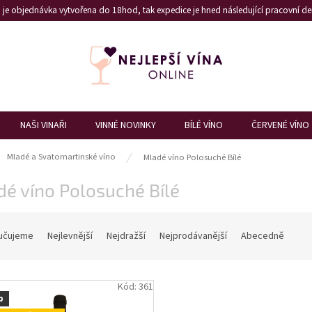
je objednávka vytvořena do 18hod, tak expedice je hned následující pracovní den
NAŠI VINAŘI
VINNÉ NOVINKY
BÍLÉ VÍNO
ČERVENÉ VÍNO
ů
Mladé a Svatomartinské víno
Mladé víno Polosuché Bílé
é víno Polosuché Bílé
učujeme
Nejlevnější
Nejdražší
Nejprodávanější
Abecedně
Kód:
361
p