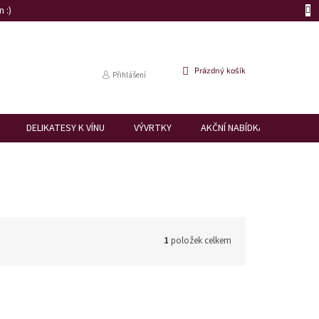
 :)
NÁKUPNÍ
Prázdný košík
Přihlášení
KOŠÍK
DELIKATESY K VÍNU
VÝVRTKY
AKČNÍ NABÍDKA
DÁRK
1
položek celkem