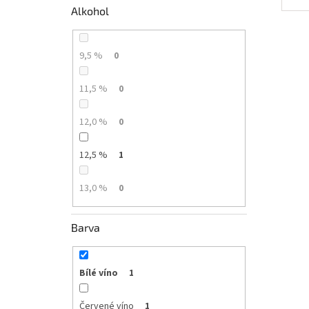
Alkohol
9,5 %
0
11,5 %
0
12,0 %
0
12,5 %
1
13,0 %
0
Barva
Bílé víno
1
Červené víno
1