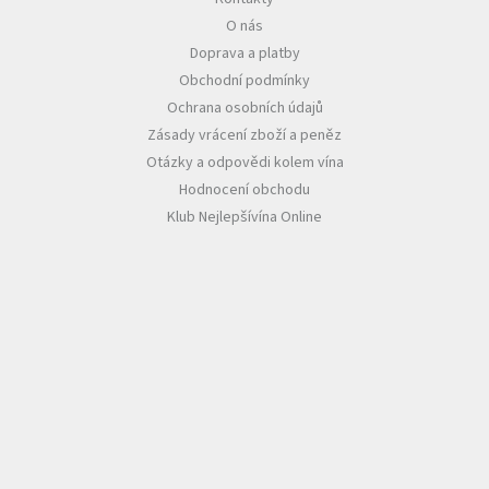
O nás
Akční
Doprava a platby
nabídka
Obchodní podmínky
Poslední
Ochrana osobních údajů
láhve
skladem
Zásady vrácení zboží a peněz
Otázky a odpovědi kolem vína
Cuvée
Hodnocení obchodu
vína
Klub Nejlepšívína Online
Klarety
Vína
podle
jakosti
Víno
podle
obsahu
cukru
Dárkové
balení