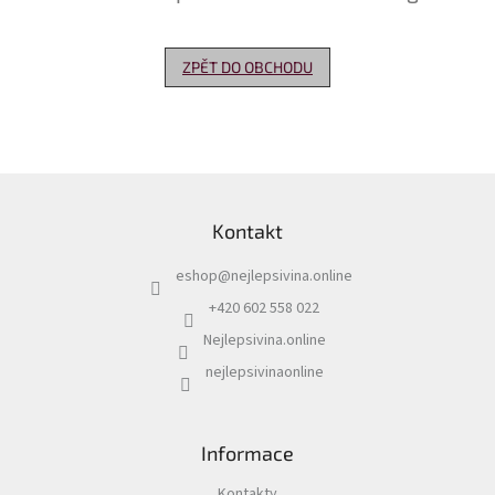
Delikatesy
k
ZPĚT DO OBCHODU
vínu
Vývrtky
Akční
nabídka
Z
á
Dárkové
Kontakt
p
poukazy
a
eshop
@
nejlepsivina.online
t
Získat
slevu
í
+420 602 558 022
Nejlepsivina.online
Blog
nejlepsivinaonline
Mladé
a
Svatomartinské
víno
Informace
Prodej
vína
Kontakty