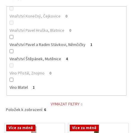
Vinařství Konečný, Čejkovice
0
Vinařství Pavel Hruška, Blatnice
0
Vinařství Pavel a Radim Stávkovi, Němčičky
1
Vinařství Štěpánek, Mutěnice
4
Víno Přistál, Znojmo
0
Víno Blatel
1
VYMAZAT FILTRY
Položek k zobrazení:
6
V
Více za méně
Více za méně
ý