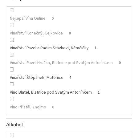
Akční
nabídka
Nejlepší Vína Online
0
Poslední
láhve
Vinařství Konečný, Čejkovice
0
skladem
Vinařství Pavel a Radim Stávkovi, Němčičky
1
Cuvée
vína
Vinařství Pavel Hruška, Blatnice pod Svatým Antonínkem
0
Klarety
Vinařství Štěpánek, Mutěnice
4
Vína
podle
jakosti
Víno Blatel, Blatnice pod Svatým Antonínkem
1
Víno
Víno Přistál, Znojmo
0
podle
obsahu
cukru
Alkohol
Dárkové
balení