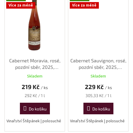
Více za méně
Více za méně
Cabernet Moravia, rosé,
Cabernet Sauvignon, rosé,
pozdní sběr, 2025,
pozdní sběr, 2025,
polosuché, 0,75 l
polosuché, 0,75 l
Skladem
Skladem
219 Kč
229 Kč
/ ks
/ ks
Měrná
Měrná
292 Kč / 1 l
305,33 Kč / 1 l
cena:
cena:
Do košíku
Do košíku
Vinařství Štěpánek | polosuché
Vinařství Štěpánek | polosuché