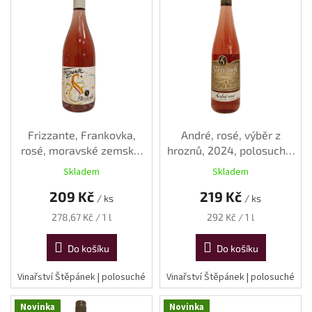
p
i
s
p
r
o
d
u
k
Frizzante, Frankovka,
André, rosé, výběr z
t
rosé, moravské zemské,
hroznů, 2024, polosuché,
ů
2025, polosuché, 0,75 l
0,75l
Skladem
Skladem
209 Kč
219 Kč
/ ks
/ ks
Měrná
Měrná
278,67 Kč / 1 l
292 Kč / 1 l
cena:
cena:
Do košíku
Do košíku
Vinařství Štěpánek | polosuché
Vinařství Štěpánek | polosuché
Novinka
Novinka