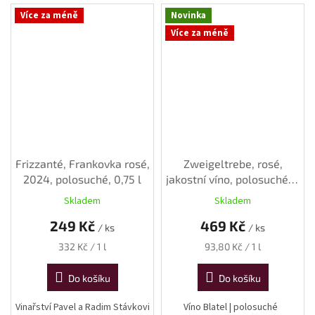
Více za méně
Novinka
Více za méně
Frizzanté, Frankovka rosé,
Zweigeltrebe, rosé,
2024, polosuché, 0,75 l
jakostní víno, polosuché, 5
L
Skladem
Skladem
249 Kč
469 Kč
/ ks
/ ks
Měrná
Měrná
332 Kč / 1 l
93,80 Kč / 1 l
cena:
cena:
Do košíku
Do košíku
Vinařství Pavel a Radim Stávkovi
Víno Blatel | polosuché