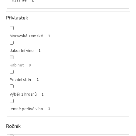
Frizzante
2
Přívlastek
Moravské zemské
1
Jakostní víno
1
Kabinet
0
Pozdní sběr
2
Výběr z hroznů
1
jemné perlivé víno
1
Ročník