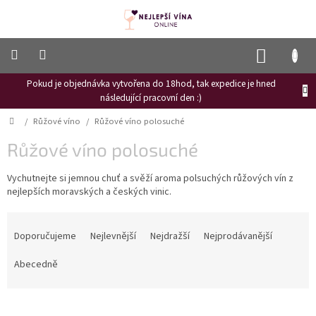
Přejít
na
obsah
NÁKUP
KOŠÍK
Pokud je objednávka vytvořena do 18hod, tak expedice je hned
Frizzante
následující pracovní den :)
Růžové
Domů
/
Růžové víno
/
Růžové víno polosuché
víno
Růžové víno polosuché
Hroznový
mošt
Vychutnejte si jemnou chuť a svěží aroma polsuchých růžových vín z
nejlepších moravských a českých vinic.
Naši
vinaři
Ř
Vinné
a
Doporučujeme
Nejlevnější
Nejdražší
Nejprodávanější
novinky
z
e
Abecedně
Bílé
víno
n
í
Červené
p
víno