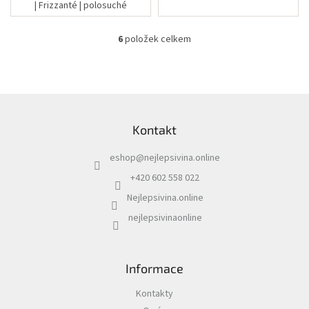
| Frizzanté | polosuché
6
položek celkem
O
v
l
á
d
Z
a
á
c
Kontakt
p
í
a
p
eshop
@
nejlepsivina.online
t
r
í
v
+420 602 558 022
k
Nejlepsivina.online
y
v
nejlepsivinaonline
ý
p
i
s
Informace
u
Kontakty