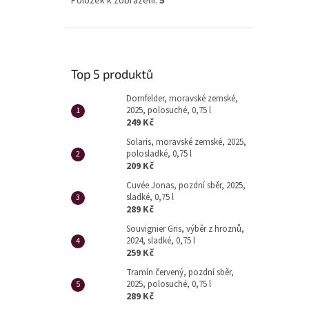
Položek k zobrazení:
5
Top 5 produktů
Dornfelder, moravské zemské,
2025, polosuché, 0,75 l
249 Kč
Solaris, moravské zemské, 2025,
polosladké, 0,75 l
209 Kč
Cuvée Jonas, pozdní sběr, 2025,
sladké, 0,75 l
289 Kč
Souvignier Gris, výběr z hroznů,
2024, sladké, 0,75 l
259 Kč
Tramín červený, pozdní sběr,
2025, polosuché, 0,75 l
289 Kč