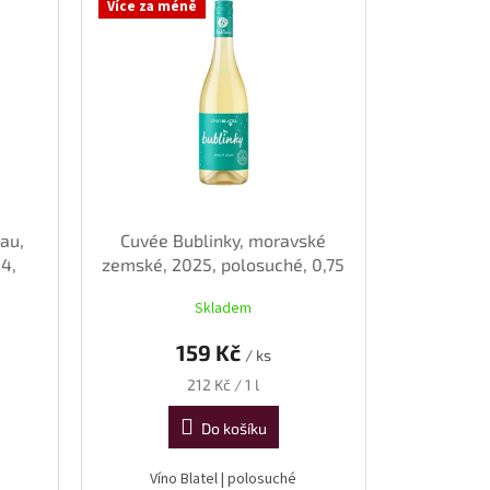
Více za méně
au,
Cuvée Bublinky, moravské
24,
zemské, 2025, polosuché, 0,75
l
Skladem
159 Kč
/ ks
Měrná
212 Kč / 1 l
cena:
Do košíku
Víno Blatel | polosuché