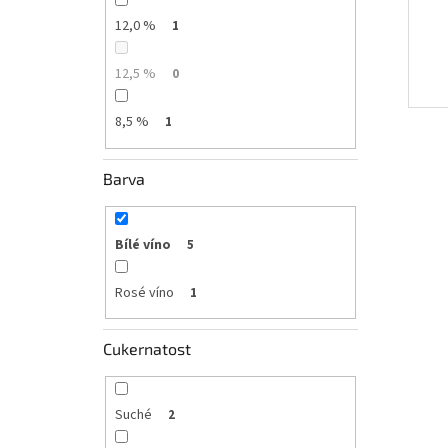
12,0 %
1
12,5 %
0
8,5 %
1
Barva
Bílé víno
5
Rosé víno
1
Cukernatost
Suché
2