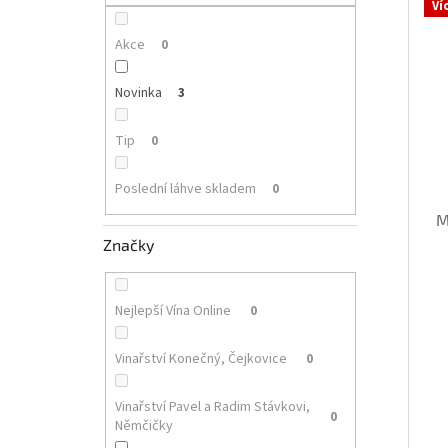
p
Ví
i
r
a
s
o
n
Akce
0
p
d
e
r
u
l
Novinka
3
o
k
d
t
Tip
0
u
ů
k
Poslední láhve skladem
0
t
ů
M
Značky
Nejlepší Vína Online
0
Vinařství Konečný, Čejkovice
0
Vinařství Pavel a Radim Stávkovi,
0
Němčičky