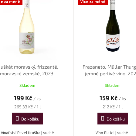
ce za méně
Více za méně
uškát moravský, frizzanté,
Frazaneto, Müller Thurg
moravské zemské, 2023,
jemně perlivé víno, 20
suché, 0,75 l
suché, 0,75 l
Skladem
Skladem
199 Kč
159 Kč
/ ks
/ ks
Měrná
Měrná
265,33 Kč / 1 l
212 Kč / 1 l
cena:
cena:
Do košíku
Do košíku
Vinařství Pavel Hruška | suché
Víno Blatel | suché