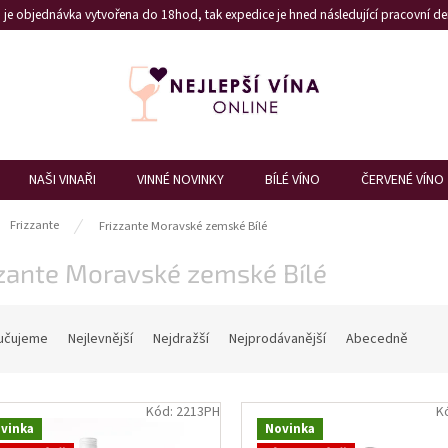
je objednávka vytvořena do 18hod, tak expedice je hned následující pracovní den
NAŠI VINAŘI
VINNÉ NOVINKY
BÍLÉ VÍNO
ČERVENÉ VÍNO
ů
Frizzante
Frizzante Moravské zemské Bílé
zzante Moravské zemské Bílé
učujeme
Nejlevnější
Nejdražší
Nejprodávanější
Abecedně
Kód:
2213PH
K
vinka
Novinka