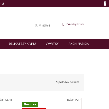
 :)
NÁKUPNÍ
Prázdný košík
Přihlášení
KOŠÍK
DELIKATESY K VÍNU
VÝVRTKY
AKČNÍ NABÍDKA
DÁRK
5
položek celkem
ód:
2473F
Kód:
2580
Novinka