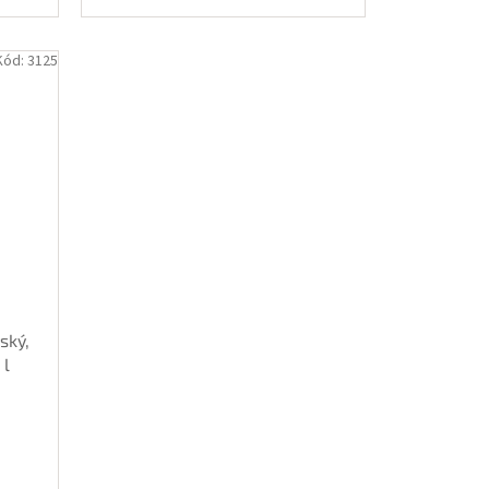
Kód:
3125
ský,
 l