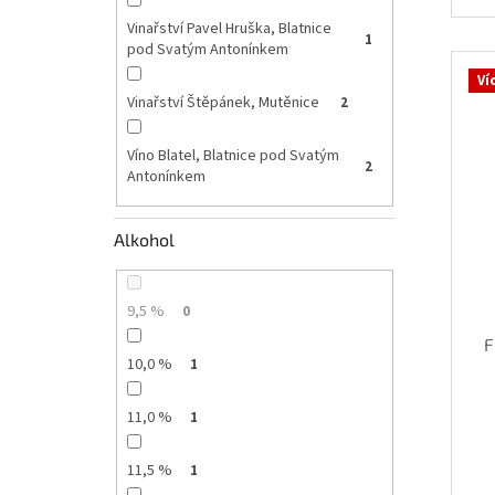
Vinařství Pavel Hruška, Blatnice
1
pod Svatým Antonínkem
Ví
Vinařství Štěpánek, Mutěnice
2
Víno Blatel, Blatnice pod Svatým
2
Antonínkem
Alkohol
9,5 %
0
F
10,0 %
1
11,0 %
1
11,5 %
1