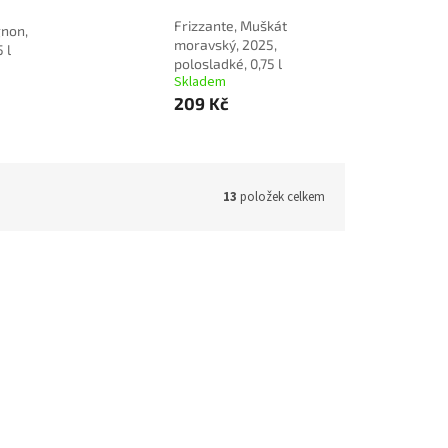
Frizzante, Muškát
gnon,
moravský, 2025,
 l
polosladké, 0,75 l
Skladem
209 Kč
13
položek celkem