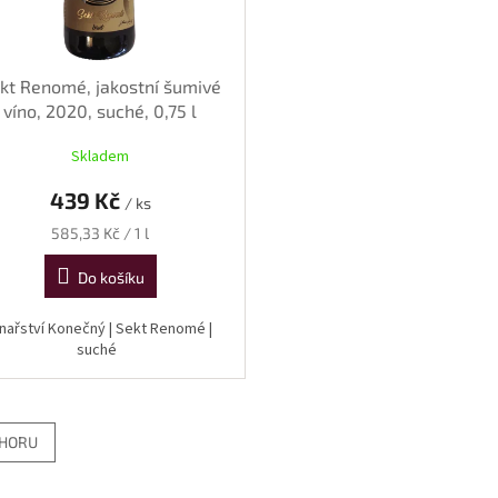
kt Renomé, jakostní šumivé
víno, 2020, suché, 0,75 l
Skladem
439 Kč
/ ks
Měrná
585,33 Kč / 1 l
cena:
Do košíku
inařství Konečný | Sekt Renomé |
suché
HORU
O
v
l