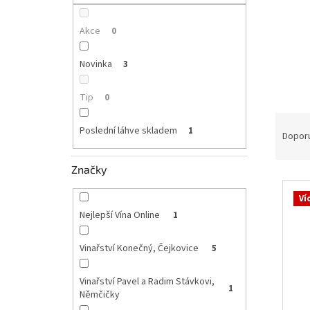
p
a
n
Akce
0
e
l
Novinka
3
Tip
0
Ř
Poslední láhve skladem
1
a
Dopor
z
e
Značky
V
n
ý
í
Ví
p
p
Nejlepší Vína Online
1
i
r
s
o
Vinařství Konečný, Čejkovice
5
p
d
r
u
Vinařství Pavel a Radim Stávkovi,
o
k
1
Němčičky
d
t