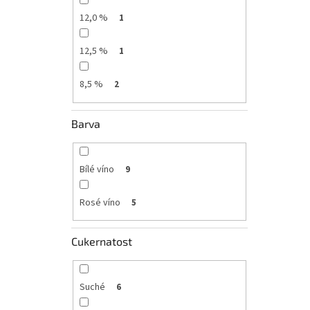
12,0 %
1
12,5 %
1
8,5 %
2
Barva
Bílé víno
9
Rosé víno
5
Cukernatost
Suché
6