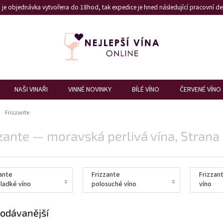
je objednávka vytvořena do 18hod, tak expedice je hned následující pracovní den
NAŠI VINAŘI
VINNÉ NOVINKY
BÍLÉ VÍNO
ČERVENÉ VÍNO
ů
Frizzante
zante — moravská perlivá vína
, Strana
ante
Frizzante
Frizzan
ladké víno
polosuché víno
víno
odávanější