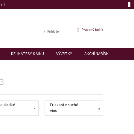
 :)
NÁKUPNÍ
Prázdný košík
Přihlášení
KOŠÍK
DELIKATESY K VÍNU
VÝVRTKY
AKČNÍ NABÍDKA
DÁRK
 3
te sladké
Frizzante suché
víno