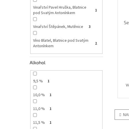
u
ů
Vinařství Pavel Hruška, Blatnice
k
1
pod Svatým Antonínkem
t
ů
Se
Vinařství Štěpánek, Mutěnice
3
Víno Blatel, Blatnice pod Svatým
2
Antonínkem
Alkohol
9,5 %
1
V
10,0 %
1
11,0 %
1
NA
11,5 %
1