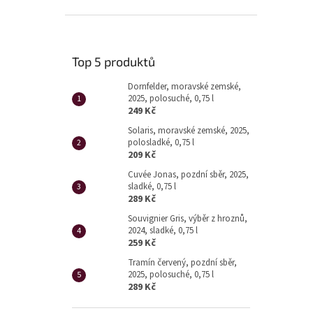
Top 5 produktů
Dornfelder, moravské zemské,
2025, polosuché, 0,75 l
249 Kč
Solaris, moravské zemské, 2025,
polosladké, 0,75 l
209 Kč
Cuvée Jonas, pozdní sběr, 2025,
sladké, 0,75 l
289 Kč
Souvignier Gris, výběr z hroznů,
2024, sladké, 0,75 l
259 Kč
Tramín červený, pozdní sběr,
2025, polosuché, 0,75 l
289 Kč