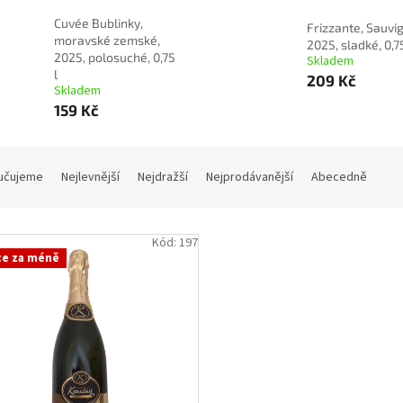
Cuvée Bublinky,
Frizzante, Sauvi
moravské zemské,
2025, sladké, 0,75
2025, polosuché, 0,75
Skladem
l
209 Kč
Skladem
159 Kč
učujeme
Nejlevnější
Nejdražší
Nejprodávanější
Abecedně
Kód:
197
ce za méně