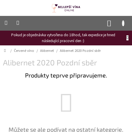
Přejít
na
obsah
NÁKUP
KOŠÍK
Pokud je objednávka vytvořena do 18hod, tak expedice je hned
Frizzante
následující pracovní den :)
Růžové
Domů
/
Červené víno
/
Alibernet
/
Alibernet 2020 Pozdní sběr
víno
Alibernet 2020 Pozdní sběr
Hroznový
mošt
Produkty teprve připravujeme.
Naši
vinaři
Vinné
novinky
Bílé
víno
Červené
Můžete se ale podívat na ostatní kategorie.
víno