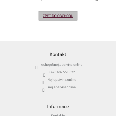
Delikatesy
k
ZPĚT DO OBCHODU
vínu
Vývrtky
Akční
nabídka
Z
á
Dárkové
Kontakt
p
poukazy
a
eshop
@
nejlepsivina.online
t
Získat
slevu
í
+420 602 558 022
Nejlepsivina.online
Blog
nejlepsivinaonline
Mladé
a
Svatomartinské
víno
Informace
Prodej
vína
Kontakty