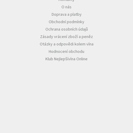
O nás
Akční
Doprava a platby
nabídka
Obchodní podmínky
Poslední
Ochrana osobních údajů
láhve
skladem
Zásady vrácení zboží a peněz
Otázky a odpovědi kolem vína
Cuvée
Hodnocení obchodu
vína
Klub Nejlepšívína Online
Klarety
Vína
podle
jakosti
Víno
podle
obsahu
cukru
Dárkové
balení