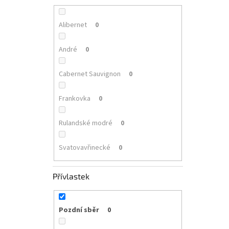
Alibernet
0
André
0
Cabernet Sauvignon
0
Frankovka
0
Rulandské modré
0
Svatovavřinecké
0
Přívlastek
Pozdní sběr
0