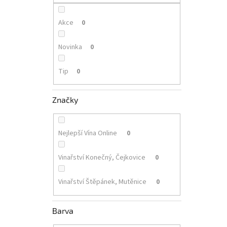
p
a
n
Akce
0
e
l
Novinka
0
Tip
0
Značky
Nejlepší Vína Online
0
Vinařství Konečný, Čejkovice
0
Vinařství Štěpánek, Mutěnice
0
Barva