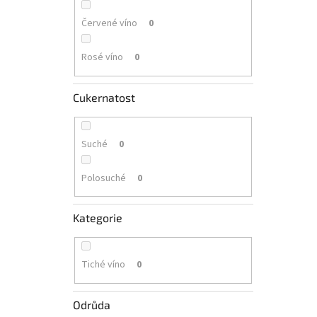
Červené víno
0
Rosé víno
0
Cukernatost
Suché
0
Polosuché
0
Kategorie
Tiché víno
0
Odrůda