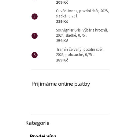
209 Kč
Cuvée Jonas, pozdní sběr, 2025,
sladké, 0,75 l
289 Kč
Souvignier Gris, výběr z hroznů,
2024, sladké, 0,75 l
259 Kč
Tramín červený, pozdní sběr,
2025, polosuché, 0,75 l
289 Kč
Přijímáme online platby
Přeskočit
Kategorie
kategorie
Prodej vína