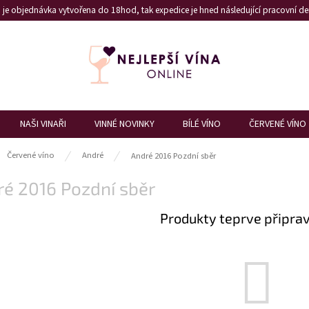
je objednávka vytvořena do 18hod, tak expedice je hned následující pracovní den
NAŠI VINAŘI
VINNÉ NOVINKY
BÍLÉ VÍNO
ČERVENÉ VÍNO
ů
Červené víno
André
André 2016 Pozdní sběr
é 2016 Pozdní sběr
Produkty teprve připra