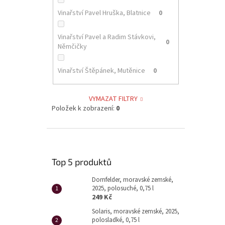
Vinařství Pavel Hruška, Blatnice
0
Vinařství Pavel a Radim Stávkovi,
0
Němčičky
Vinařství Štěpánek, Mutěnice
0
VYMAZAT FILTRY
Položek k zobrazení:
0
Top 5 produktů
Dornfelder, moravské zemské,
2025, polosuché, 0,75 l
249 Kč
Solaris, moravské zemské, 2025,
polosladké, 0,75 l