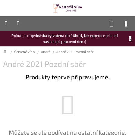
Přejít
na
obsah
NÁKUP
KOŠÍK
Pokud je objednávka vytvořena do 18hod, tak expedice je hned
Frizzante
následující pracovní den :)
Růžové
Domů
/
Červené víno
/
André
/
André 2021 Pozdní sběr
víno
André 2021 Pozdní sběr
Hroznový
mošt
Produkty teprve připravujeme.
Naši
vinaři
Vinné
novinky
Bílé
víno
Červené
Můžete se ale podívat na ostatní kategorie.
víno