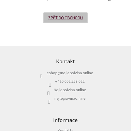
Delikatesy
k
ZPĚT DO OBCHODU
vínu
Vývrtky
Akční
nabídka
Z
á
Dárkové
Kontakt
p
poukazy
a
eshop
@
nejlepsivina.online
t
Získat
slevu
í
+420 602 558 022
Nejlepsivina.online
Blog
nejlepsivinaonline
Mladé
a
Svatomartinské
víno
Informace
Prodej
vína
Kontakty