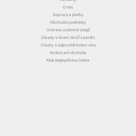
O nás
Akční
Doprava a platby
nabídka
Obchodní podmínky
Poslední
Ochrana osobních údajů
láhve
skladem
Zásady vrácení zboží a peněz
Otázky a odpovědi kolem vína
Cuvée
Hodnocení obchodu
vína
Klub Nejlepšívína Online
Klarety
Vína
podle
jakosti
Víno
podle
obsahu
cukru
Dárkové
balení