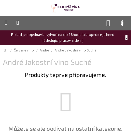
Přejít
na
obsah
NÁKUP
KOŠÍK
Pokud je objednávka vytvořena do 18hod, tak expedice je hned
Frizzante
následující pracovní den :)
Růžové
Domů
/
Červené víno
/
André
/
André Jakostní víno Suché
víno
André Jakostní víno Suché
Hroznový
mošt
Produkty teprve připravujeme.
Naši
vinaři
Vinné
novinky
Bílé
víno
Červené
Můžete se ale podívat na ostatní kategorie.
víno