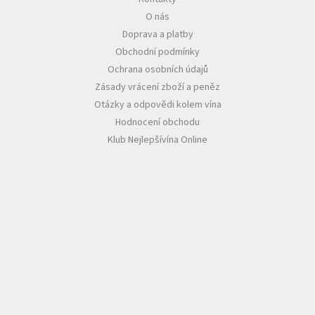
O nás
Akční
Doprava a platby
nabídka
Obchodní podmínky
Poslední
Ochrana osobních údajů
láhve
skladem
Zásady vrácení zboží a peněz
Otázky a odpovědi kolem vína
Cuvée
Hodnocení obchodu
vína
Klub Nejlepšívína Online
Klarety
Vína
podle
jakosti
Víno
podle
obsahu
cukru
Dárkové
balení