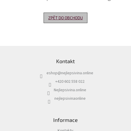
Delikatesy
k
ZPĚT DO OBCHODU
vínu
Vývrtky
Akční
nabídka
Z
á
Dárkové
Kontakt
p
poukazy
a
eshop
@
nejlepsivina.online
t
Získat
slevu
í
+420 602 558 022
Nejlepsivina.online
Blog
nejlepsivinaonline
Mladé
a
Svatomartinské
víno
Informace
Prodej
vína
Kontakty