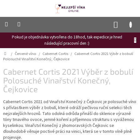
Přejít
na
obsah
NÁKUP
KOŠÍK
Pokud je objednávka vytvořena do 18hod, tak expedice je hned
Frizzante
následující pracovní den :)
Růžové
Domů
/
Červené víno
/
Cabernet Cortis
/
Cabernet Cortis 2021 Výběr z bobulí
víno
Polosuché Vinařství Konečný, Čejkovice
Hroznový
Cabernet Cortis 2021 Výběr z bobulí
mošt
Polosuché Vinařství Konečný,
Naši
Čejkovice
vinaři
Cabernet Cortis 2021 od Vinařství Konečný z Čejkovic je polosuché víno
Vinné
novinky
s přívlastkem výběr z bobulí, které odráží pečlivou ruční selekci těch
nejzralejších hroznů. Tato odolná odrůda přináší do sklenice výrazné
Bílé
tóny tmavého ovoce, jemné koření a příjemnou strukturu s vyváženou
víno
kyselinkou. Vinařství Konečný z jihomoravských Čejkovic se
dlouhodobě věnuje poctivé práci na vinici, která se v tomto víně plně
Červené
projevuje.
víno