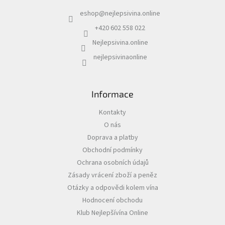
a
eshop
@
nejlepsivina.online
t
Akční
í
nabídka
+420 602 558 022
Nejlepsivina.online
Poslední
láhve
nejlepsivinaonline
skladem
Cuvée
vína
Informace
Klarety
Kontakty
O nás
Vína
podle
Doprava a platby
jakosti
Obchodní podmínky
Ochrana osobních údajů
Víno
Zásady vrácení zboží a peněz
podle
obsahu
Otázky a odpovědi kolem vína
cukru
Hodnocení obchodu
Klub Nejlepšívína Online
Dárkové
balení