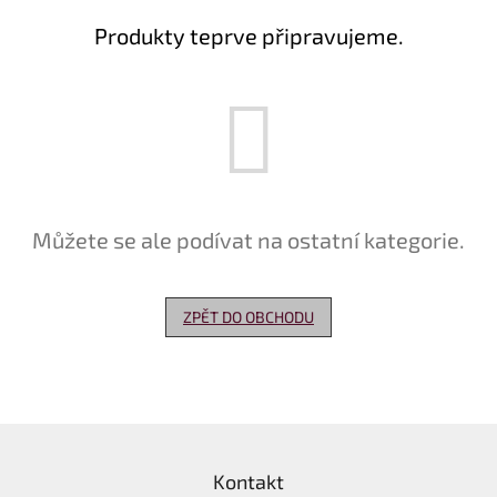
Produkty teprve připravujeme.
Delikatesy
k
vínu
Vývrtky
Akční
nabídka
Dárkové
Můžete se ale podívat na ostatní kategorie.
poukazy
Získat
slevu
ZPĚT DO OBCHODU
Blog
Mladé
a
Svatomartinské
Z
víno
á
Prodej
Kontakt
p
vína